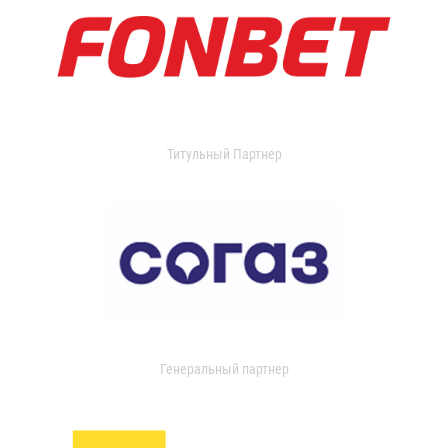
Титульный Партнер
Генеральный партнер