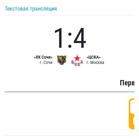
Текстовая трансляция
1:4
«ХК Сочи»
«ЦСКА»
г. Сочи
г. Москва
Первы
0
Г