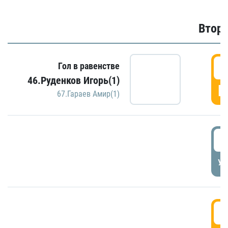
Второ
2
Гол в равенстве
46.Руденков Игорь(1)
Г
67.Гараев Амир(1)
2
УД
3