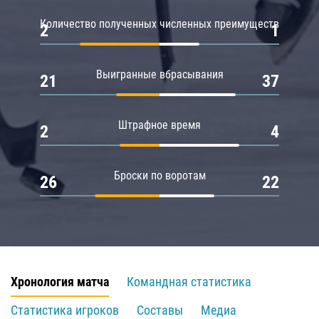
Количество полученных численных преимуществ
2
1
Выигранные вбрасывания
21
37
Штрафное время
2
4
Броски по воротам
26
22
Хронология матча
Командная статистика
Статистика игроков
Составы
Медиа