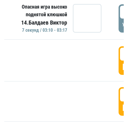
Опасная игра высоко
0
поднятой клюшкой
14.Балдаев Виктор
УД
7 секунд / 03:10 - 03:17
0
Г
0
Г