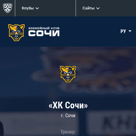
Клубы
Сайты
РУ
«ХК Сочи»
г. Сочи
Тренер: