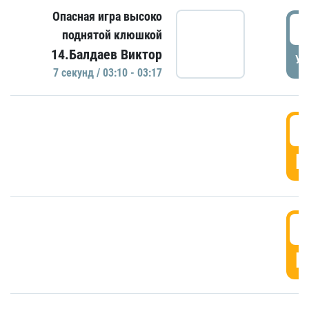
Опасная игра высоко
0
поднятой клюшкой
14.Балдаев Виктор
УД
7 секунд / 03:10 - 03:17
0
Г
0
Г