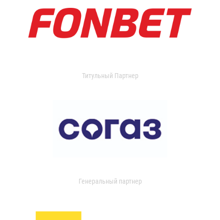
Титульный Партнер
Генеральный партнер