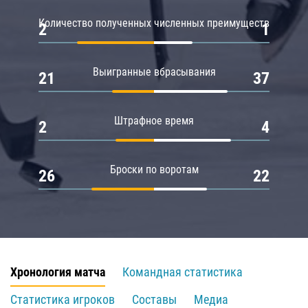
Количество полученных численных преимуществ
2
1
Выигранные вбрасывания
21
37
Штрафное время
2
4
Броски по воротам
26
22
Хронология матча
Командная статистика
Статистика игроков
Составы
Медиа