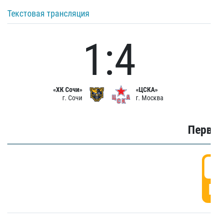
Текстовая трансляция
1:4
«ХК Сочи»
«ЦСКА»
г. Сочи
г. Москва
Первы
0
Г