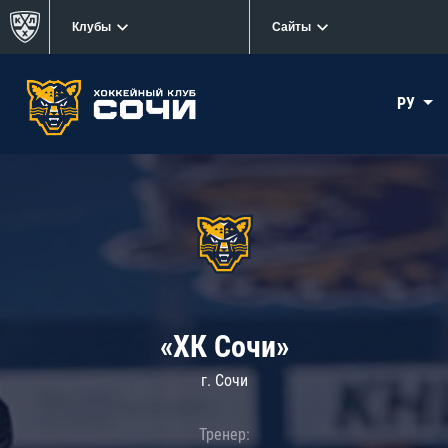
Клубы
Сайты
РУ
«ХК Сочи»
г. Сочи
Тренер: