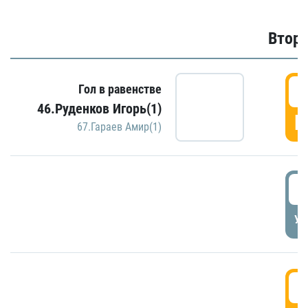
Второ
2
Гол в равенстве
46.Руденков Игорь(1)
Г
67.Гараев Амир(1)
2
УД
3