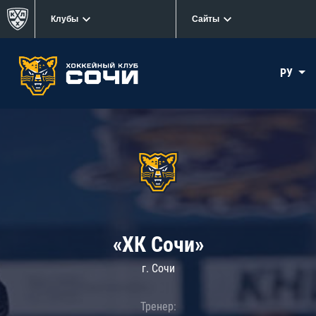
Клубы
Сайты
РУ
«ХК Сочи»
г. Сочи
Тренер: