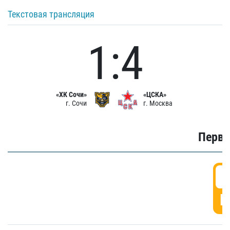
Текстовая трансляция
1:4
«ХК Сочи»
«ЦСКА»
г. Сочи
г. Москва
Первы
0
Г