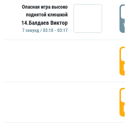
Опасная игра высоко
0
поднятой клюшкой
14.Балдаев Виктор
УД
7 секунд / 03:10 - 03:17
0
Г
0
Г