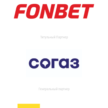
Титульный Партнер
Генеральный партнер