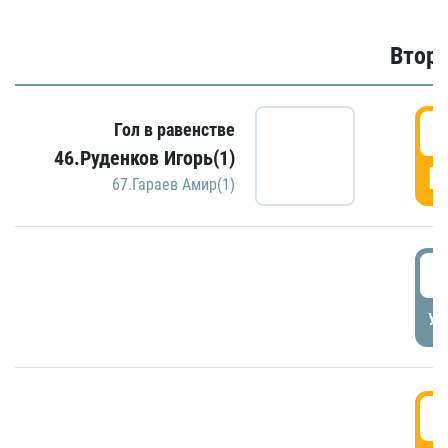
Второ
2
Гол в равенстве
46.Руденков Игорь(1)
Г
67.Гараев Амир(1)
2
УД
3