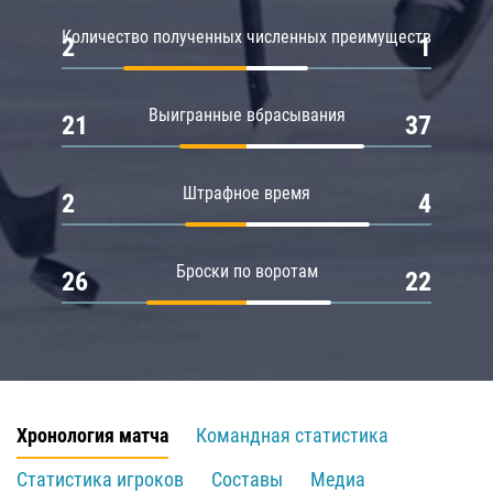
Количество полученных численных преимуществ
2
1
Выигранные вбрасывания
21
37
Штрафное время
2
4
Броски по воротам
26
22
Хронология матча
Командная статистика
Статистика игроков
Составы
Медиа