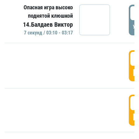
Опасная игра высоко
0
поднятой клюшкой
14.Балдаев Виктор
УД
7 секунд / 03:10 - 03:17
0
Г
0
Г