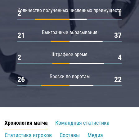
Количество полученных численных преимуществ
2
1
Выигранные вбрасывания
21
37
Штрафное время
2
4
Броски по воротам
26
22
Хронология матча
Командная статистика
Статистика игроков
Составы
Медиа