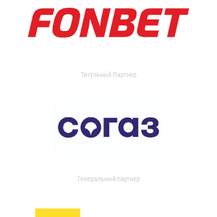
Титульный Партнер
Генеральный партнер