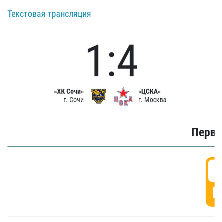
Текстовая трансляция
1:4
«ХК Сочи»
«ЦСКА»
г. Сочи
г. Москва
Первы
0
Г