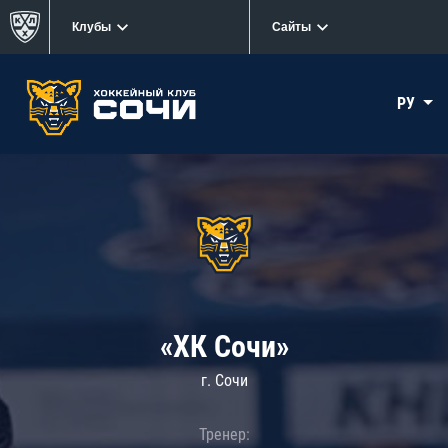
Клубы
Сайты
РУ
«ХК Сочи»
г. Сочи
Тренер: