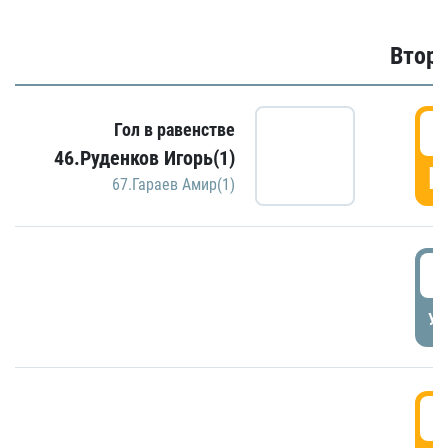
Второ
2
Гол в равенстве
46.Руденков Игорь(1)
Г
67.Гараев Амир(1)
2
УД
3