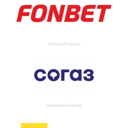
Титульный Партнер
Генеральный партнер