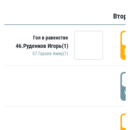
Второ
2
Гол в равенстве
46.Руденков Игорь(1)
Г
67.Гараев Амир(1)
2
УД
3