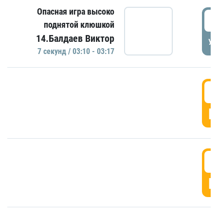
Опасная игра высоко
0
поднятой клюшкой
14.Балдаев Виктор
УД
7 секунд / 03:10 - 03:17
0
Г
0
Г