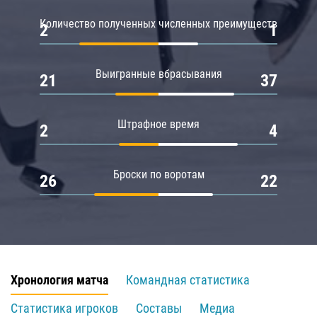
Количество полученных численных преимуществ
2
1
Выигранные вбрасывания
21
37
Штрафное время
2
4
Броски по воротам
26
22
Хронология матча
Командная статистика
Статистика игроков
Составы
Медиа