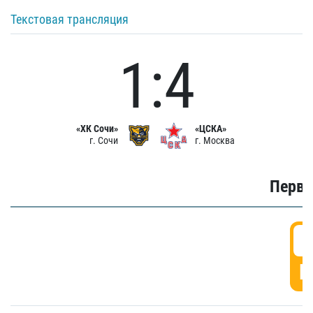
Текстовая трансляция
1:4
«ХК Сочи»
«ЦСКА»
г. Сочи
г. Москва
Первы
0
Г