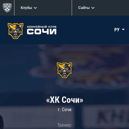
Клубы
Сайты
РУ
«ХК Сочи»
г. Сочи
Тренер: