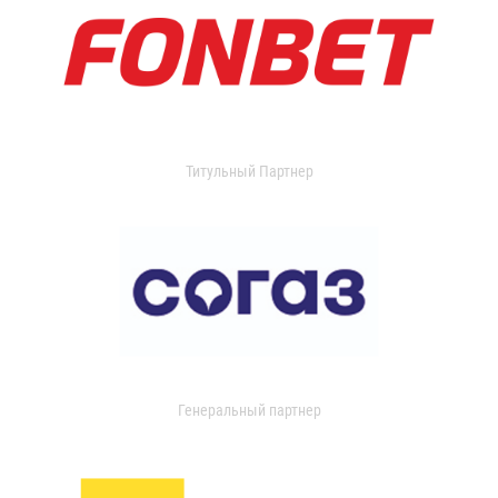
Титульный Партнер
Генеральный партнер