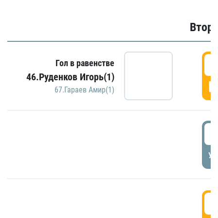
Второ
2
Гол в равенстве
46.Руденков Игорь(1)
Г
67.Гараев Амир(1)
2
УД
3