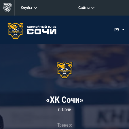
Клубы
Сайты
РУ
«ХК Сочи»
г. Сочи
Тренер: