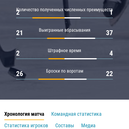
Количество полученных численных преимуществ
2
1
Выигранные вбрасывания
21
37
Штрафное время
2
4
Броски по воротам
26
22
Хронология матча
Командная статистика
Статистика игроков
Составы
Медиа