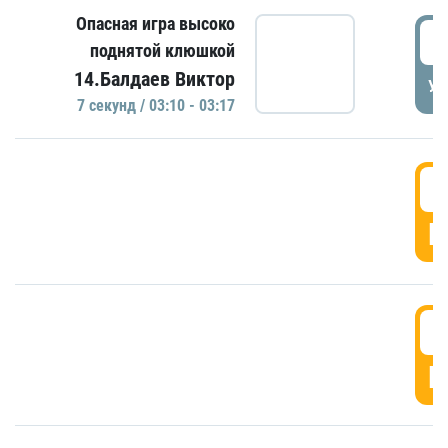
Опасная игра высоко
0
поднятой клюшкой
14.Балдаев Виктор
УД
7 секунд / 03:10 - 03:17
0
Г
0
Г