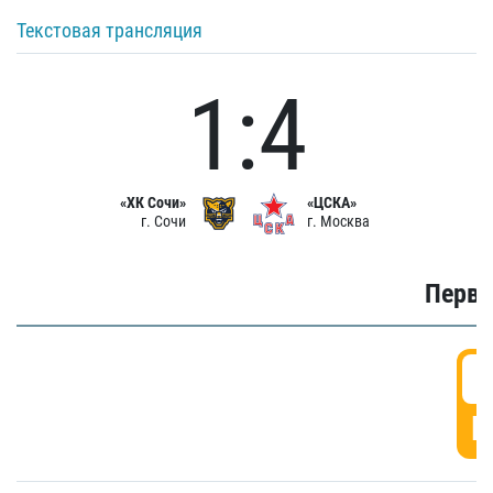
Текстовая трансляция
1:4
«ХК Сочи»
«ЦСКА»
г. Сочи
г. Москва
Первы
0
Г