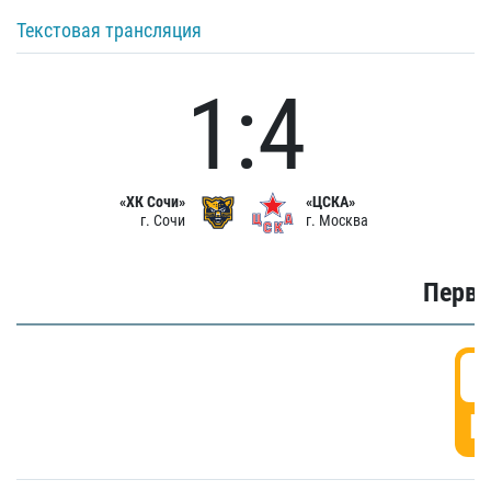
Текстовая трансляция
1:4
«ХК Сочи»
«ЦСКА»
г. Сочи
г. Москва
Первы
0
Г