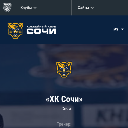
Клубы
Сайты
РУ
«ХК Сочи»
г. Сочи
Тренер: