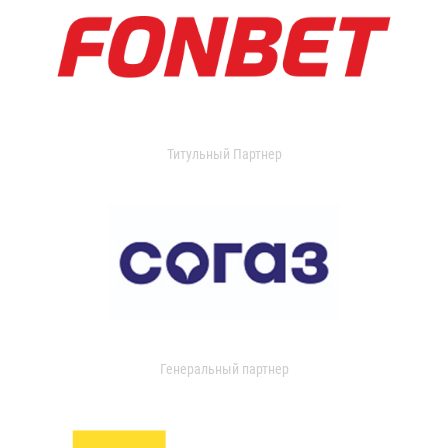
Титульный Партнер
Генеральный партнер