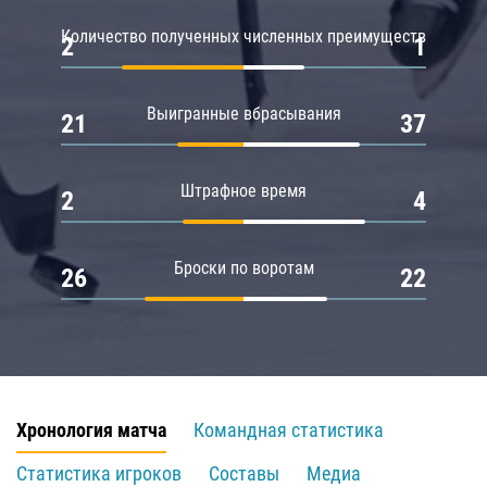
Количество полученных численных преимуществ
2
1
Выигранные вбрасывания
21
37
Штрафное время
2
4
Броски по воротам
26
22
Хронология матча
Командная статистика
Статистика игроков
Составы
Медиа