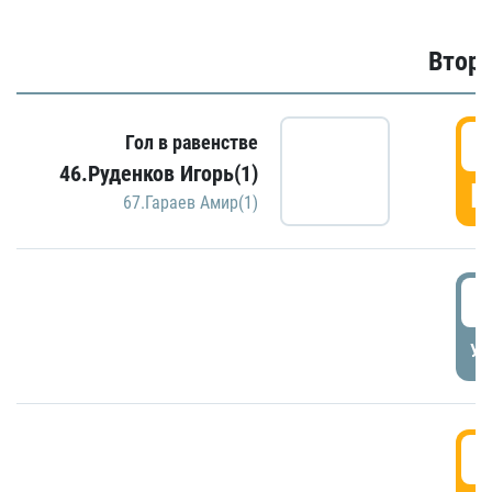
Второ
2
Гол в равенстве
46.Руденков Игорь(1)
Г
67.Гараев Амир(1)
2
УД
3