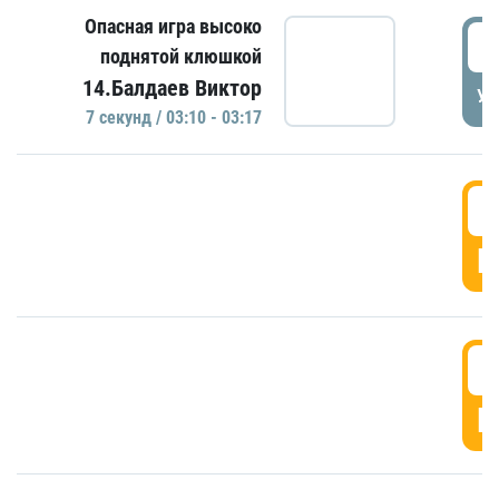
Опасная игра высоко
0
поднятой клюшкой
14.Балдаев Виктор
УД
7 секунд / 03:10 - 03:17
0
Г
0
Г