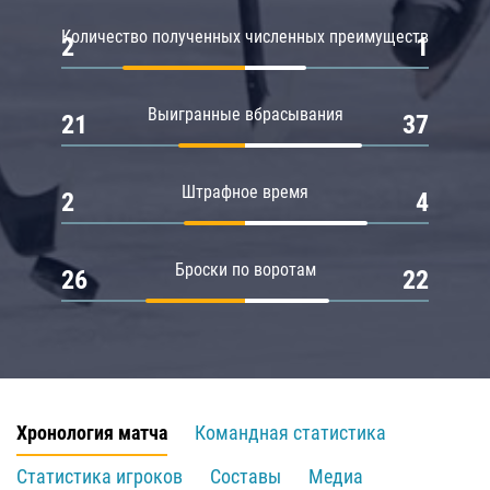
Количество полученных численных преимуществ
2
1
Выигранные вбрасывания
21
37
Штрафное время
2
4
Броски по воротам
26
22
Хронология матча
Командная статистика
Статистика игроков
Составы
Медиа