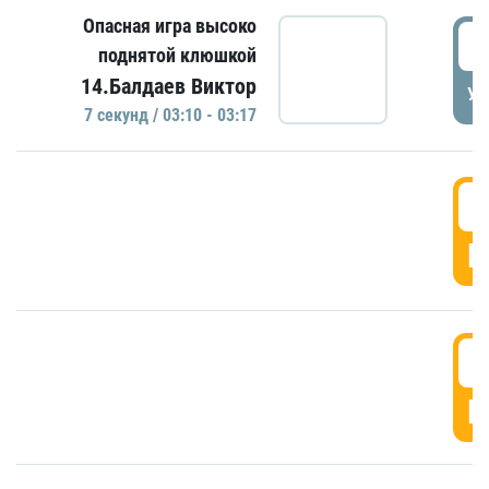
Опасная игра высоко
0
поднятой клюшкой
14.Балдаев Виктор
УД
7 секунд / 03:10 - 03:17
0
Г
0
Г