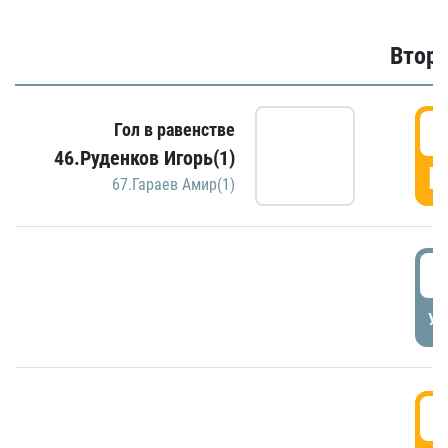
Второ
2
Гол в равенстве
46.Руденков Игорь(1)
Г
67.Гараев Амир(1)
2
УД
3