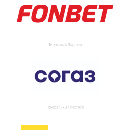
Титульный Партнер
Генеральный партнер