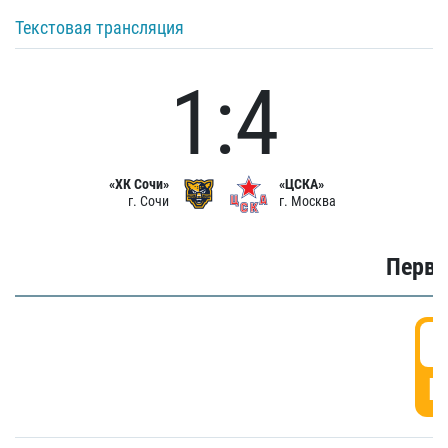
Текстовая трансляция
1:4
«ХК Сочи»
«ЦСКА»
г. Сочи
г. Москва
Первы
0
Г