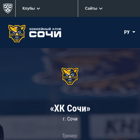
Клубы
Сайты
РУ
«ХК Сочи»
г. Сочи
Тренер: