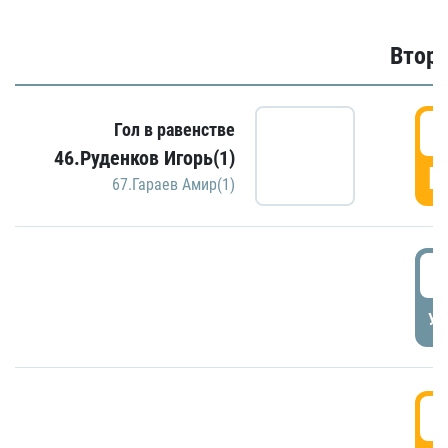
Второ
2
Гол в равенстве
46.Руденков Игорь(1)
Г
67.Гараев Амир(1)
2
УД
3