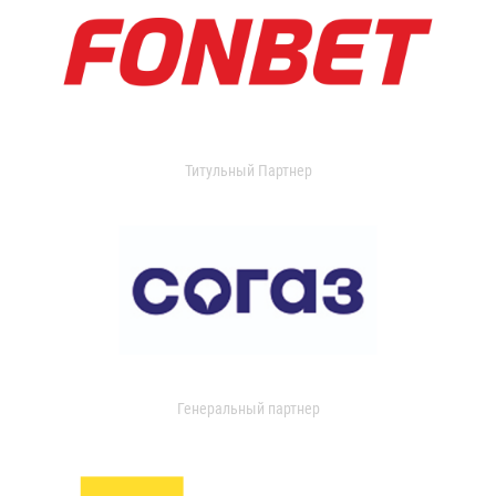
Титульный Партнер
Генеральный партнер