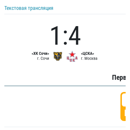
Текстовая трансляция
1:4
«ХК Сочи»
«ЦСКА»
г. Сочи
г. Москва
Первы
0
Г