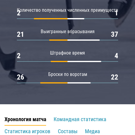
Количество полученных численных преимуществ
2
1
Выигранные вбрасывания
21
37
Штрафное время
2
4
Броски по воротам
26
22
Хронология матча
Командная статистика
Статистика игроков
Составы
Медиа