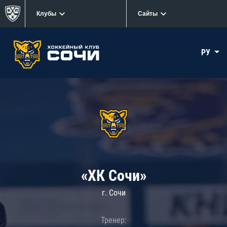
Клубы
Сайты
РУ
«ХК Сочи»
г. Сочи
Тренер: