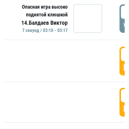
Опасная игра высоко
0
поднятой клюшкой
14.Балдаев Виктор
УД
7 секунд / 03:10 - 03:17
0
Г
0
Г