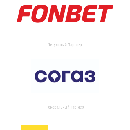
Титульный Партнер
Генеральный партнер