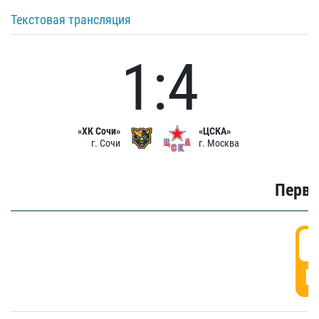
Текстовая трансляция
1:4
«ХК Сочи»
«ЦСКА»
г. Сочи
г. Москва
Первы
0
Г