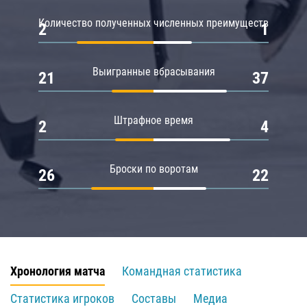
Количество полученных численных преимуществ
2
1
Выигранные вбрасывания
21
37
Штрафное время
2
4
Броски по воротам
26
22
Хронология матча
Командная статистика
Статистика игроков
Составы
Медиа