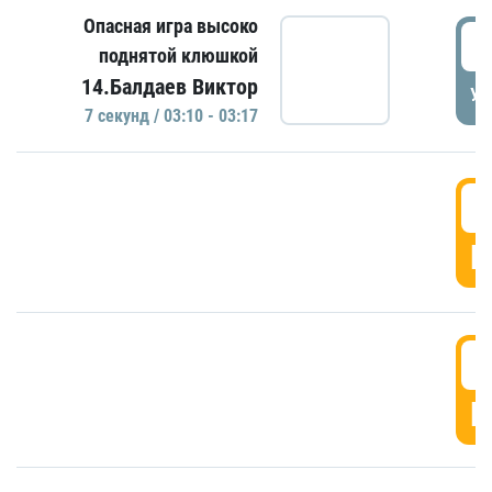
Опасная игра высоко
0
поднятой клюшкой
14.Балдаев Виктор
УД
7 секунд / 03:10 - 03:17
0
Г
0
Г