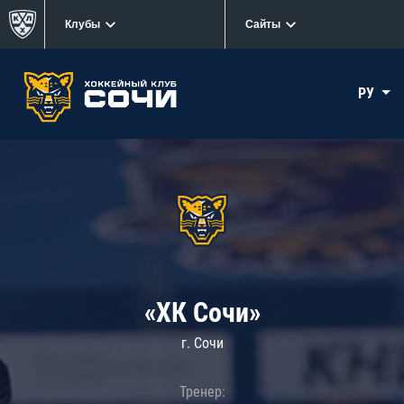
Клубы
Сайты
РУ
«ХК Сочи»
г. Сочи
Тренер: