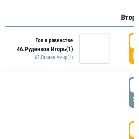
Второ
2
Гол в равенстве
46.Руденков Игорь(1)
Г
67.Гараев Амир(1)
2
УД
3