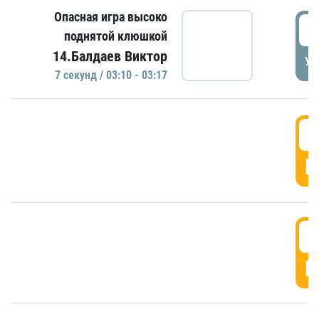
Опасная игра высоко
0
поднятой клюшкой
14.Балдаев Виктор
УД
7 секунд / 03:10 - 03:17
0
Г
0
Г