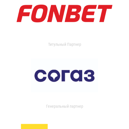
Титульный Партнер
Генеральный партнер