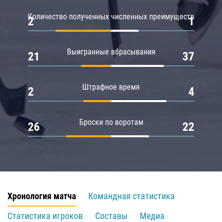
Количество полученных численных преимуществ
2
1
Выигранные вбрасывания
21
37
Штрафное время
2
4
Броски по воротам
26
22
Хронология матча
Командная статистика
Статистика игроков
Составы
Медиа