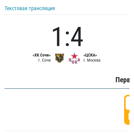
Текстовая трансляция
1:4
«ХК Сочи»
«ЦСКА»
г. Сочи
г. Москва
Первы
0
Г