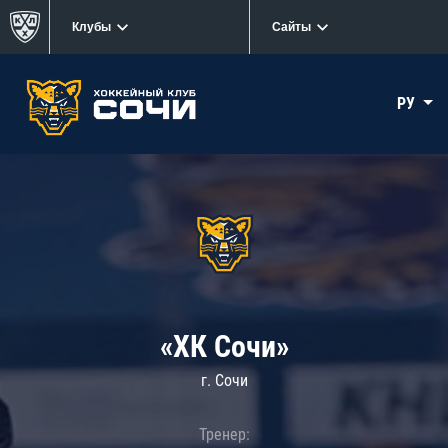
Клубы
Сайты
РУ
«ХК Сочи»
г. Сочи
Тренер: