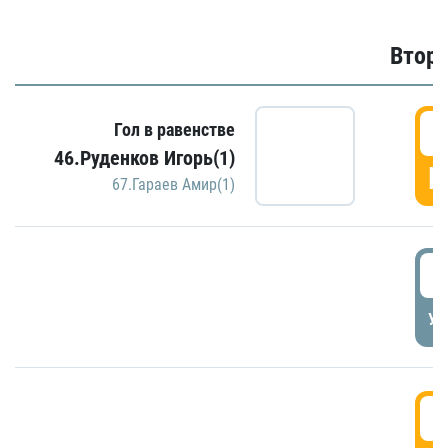
Второ
2
Гол в равенстве
46.Руденков Игорь(1)
Г
67.Гараев Амир(1)
2
УД
3