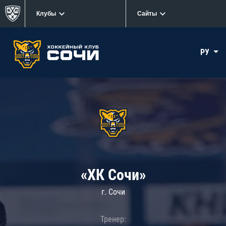
Клубы
Сайты
РУ
«ХК Сочи»
г. Сочи
Тренер: