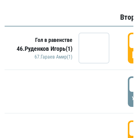
Второ
2
Гол в равенстве
46.Руденков Игорь(1)
Г
67.Гараев Амир(1)
2
УД
3