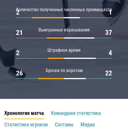
Количество полученных численных преимуществ
2
1
Выигранные вбрасывания
21
37
Штрафное время
2
4
Броски по воротам
26
22
Хронология матча
Командная статистика
Статистика игроков
Составы
Медиа