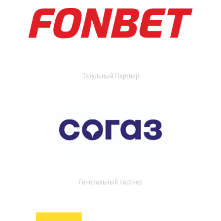
Титульный Партнер
Генеральный партнер