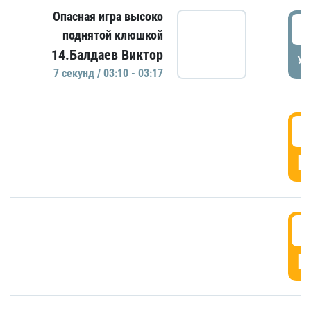
Опасная игра высоко
0
поднятой клюшкой
14.Балдаев Виктор
УД
7 секунд / 03:10 - 03:17
0
Г
0
Г