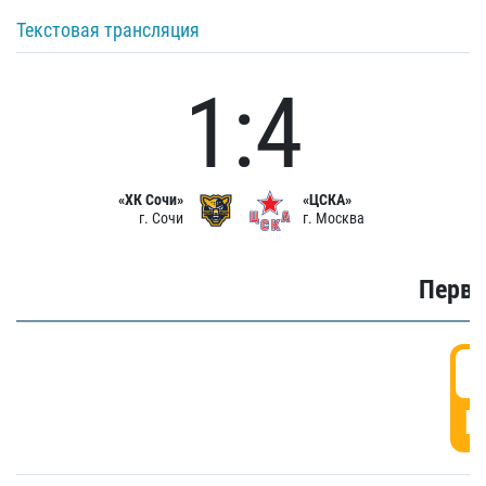
Текстовая трансляция
1:4
«ХК Сочи»
«ЦСКА»
г. Сочи
г. Москва
Первы
0
Г