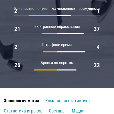
Количество полученных численных преимуществ
2
1
Выигранные вбрасывания
21
37
Штрафное время
2
4
Броски по воротам
26
22
Хронология матча
Командная статистика
Статистика игроков
Составы
Медиа