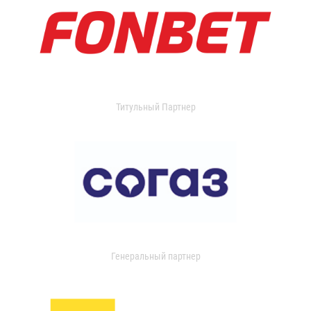
Титульный Партнер
Генеральный партнер