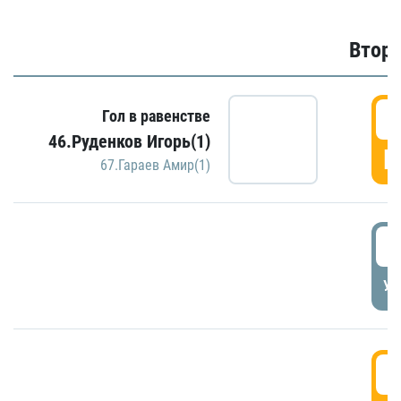
Второ
2
Гол в равенстве
46.Руденков Игорь(1)
Г
67.Гараев Амир(1)
2
УД
3