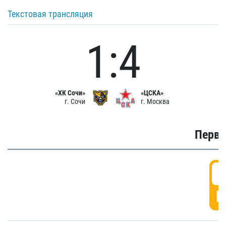
Текстовая трансляция
1:4
«ХК Сочи»
«ЦСКА»
г. Сочи
г. Москва
Первы
0
Г