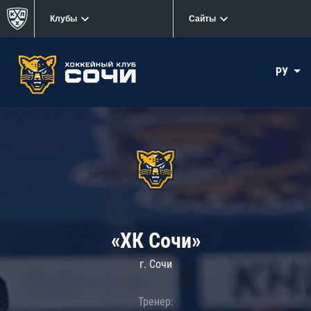
Клубы
Сайты
РУ
«ХК Сочи»
г. Сочи
Тренер: