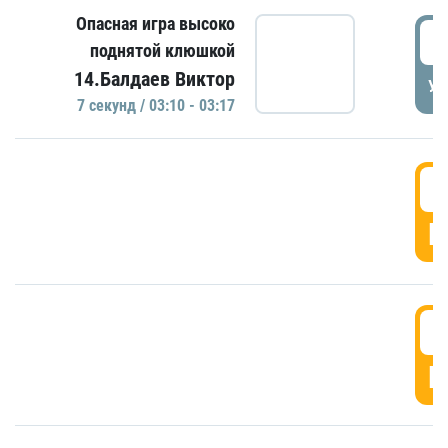
Опасная игра высоко
0
поднятой клюшкой
14.Балдаев Виктор
УД
7 секунд / 03:10 - 03:17
0
Г
0
Г