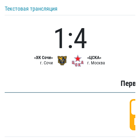
Текстовая трансляция
1:4
«ХК Сочи»
«ЦСКА»
г. Сочи
г. Москва
Первы
0
Г