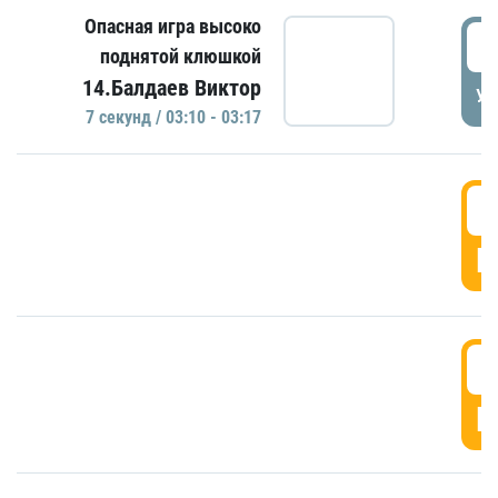
Опасная игра высоко
0
поднятой клюшкой
14.Балдаев Виктор
УД
7 секунд / 03:10 - 03:17
0
Г
0
Г