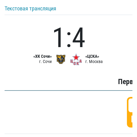
Текстовая трансляция
1:4
«ХК Сочи»
«ЦСКА»
г. Сочи
г. Москва
Первы
0
Г