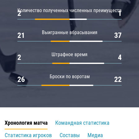
Количество полученных численных преимуществ
2
1
Выигранные вбрасывания
21
37
Штрафное время
2
4
Броски по воротам
26
22
Хронология матча
Командная статистика
Статистика игроков
Составы
Медиа