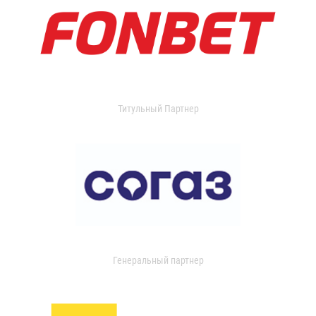
Титульный Партнер
Генеральный партнер