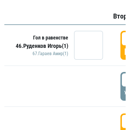
Второ
2
Гол в равенстве
46.Руденков Игорь(1)
Г
67.Гараев Амир(1)
2
УД
3