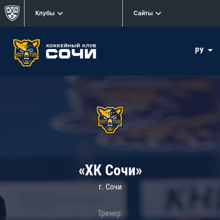
Клубы
Сайты
РУ
«ХК Сочи»
г. Сочи
Тренер: