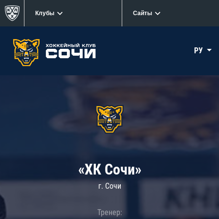
Клубы
Сайты
РУ
«ХК Сочи»
г. Сочи
Тренер: