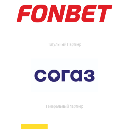
Титульный Партнер
Генеральный партнер