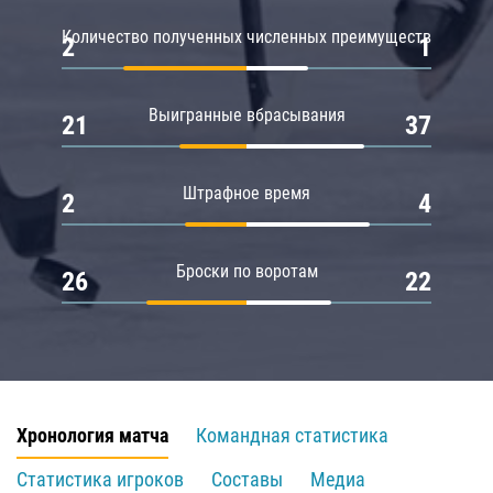
Количество полученных численных преимуществ
2
1
Выигранные вбрасывания
21
37
Штрафное время
2
4
Броски по воротам
26
22
Хронология матча
Командная статистика
Статистика игроков
Составы
Медиа