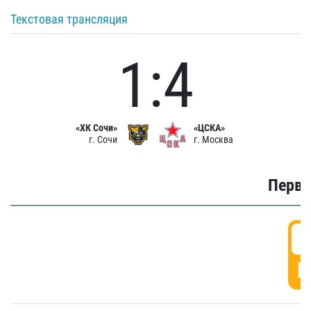
Текстовая трансляция
1:4
«ХК Сочи»
«ЦСКА»
г. Сочи
г. Москва
Первы
0
Г