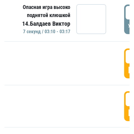
Опасная игра высоко
0
поднятой клюшкой
14.Балдаев Виктор
УД
7 секунд / 03:10 - 03:17
0
Г
0
Г