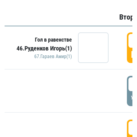
Второ
2
Гол в равенстве
46.Руденков Игорь(1)
Г
67.Гараев Амир(1)
2
УД
3