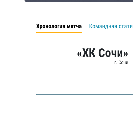
Хронология матча
Командная стати
«ХК Сочи»
г. Сочи