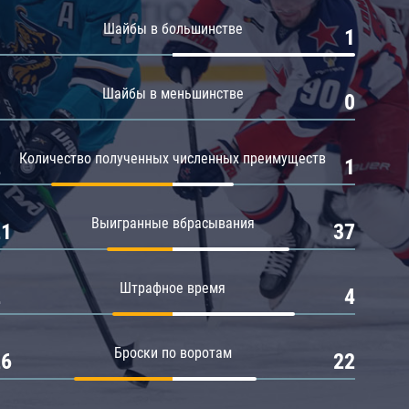
Амур
Шайбы в большинстве
0
1
Барыс
Салават Юлаев
Шайбы в меньшинстве
0
0
Сибирь
Количество полученных численных преимуществ
2
1
Выигранные вбрасывания
21
37
Штрафное время
2
4
Броски по воротам
26
22