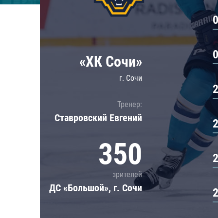
Локомотив
Северсталь
ЦСКА
Шанхайские Драконы
«ХК Сочи»
г. Сочи
Тренер:
Ставровский Евгений
350
зрителей
ДС «Большой», г. Сочи