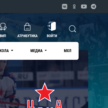
ВИП
АТРИБУТИКА
ВОЙТИ
КОЛА
МЕДИА
МХЛ