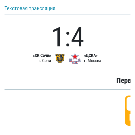
Текстовая трансляция
1:4
«ХК Сочи»
«ЦСКА»
г. Сочи
г. Москва
Первы
0
Г