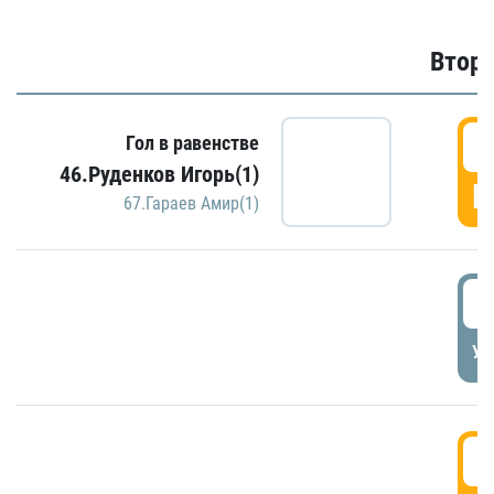
Второ
2
Гол в равенстве
46.Руденков Игорь(1)
Г
67.Гараев Амир(1)
2
УД
3