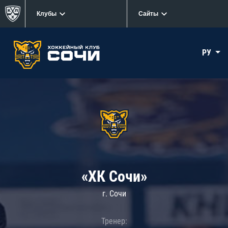
Клубы
Сайты
РУ
«ХК Сочи»
г. Сочи
Тренер: