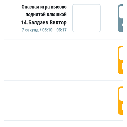
Опасная игра высоко
0
поднятой клюшкой
14.Балдаев Виктор
УД
7 секунд / 03:10 - 03:17
0
Г
0
Г