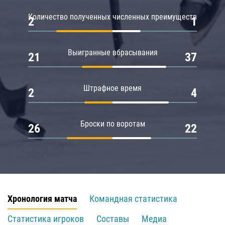
Количество полученных численных преимуществ
2
1
Выигранные вбрасывания
21
37
Штрафное время
2
4
Броски по воротам
26
22
Хронология матча
Командная статистика
Статистика игроков
Составы
Медиа