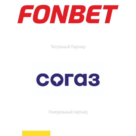
Титульный Партнер
Генеральный партнер