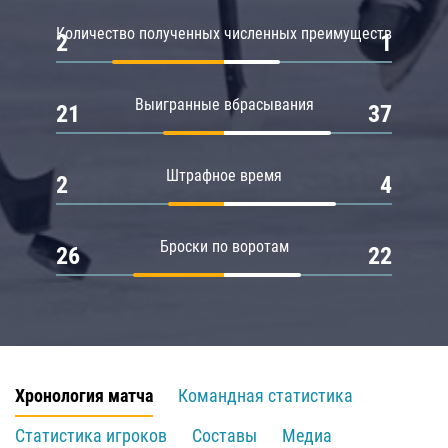
Количество полученных численных преимуществ
2
1
Выигранные вбрасывания
21
37
Штрафное время
2
4
Броски по воротам
26
22
Хронология матча
Командная статистика
Статистика игроков
Составы
Медиа