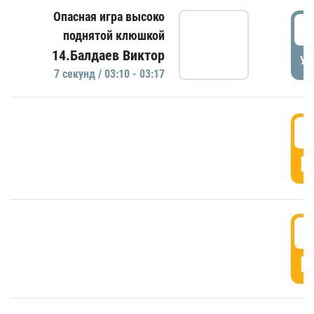
Опасная игра высоко
0
поднятой клюшкой
14.Балдаев Виктор
УД
7 секунд / 03:10 - 03:17
0
Г
0
Г