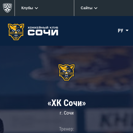
Клубы
Сайты
РУ
«ХК Сочи»
г. Сочи
Тренер: