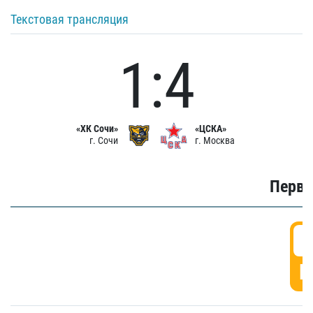
Текстовая трансляция
1:4
«ХК Сочи»
«ЦСКА»
г. Сочи
г. Москва
Первы
0
Г