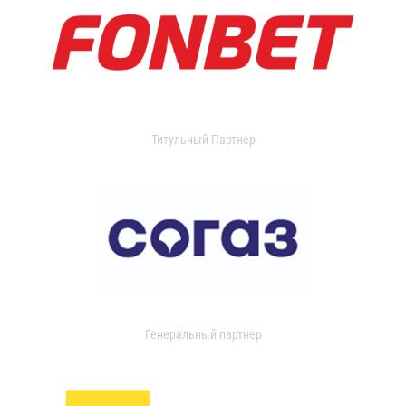
Титульный Партнер
Генеральный партнер