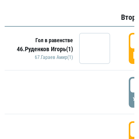
Второ
2
Гол в равенстве
46.Руденков Игорь(1)
Г
67.Гараев Амир(1)
2
УД
3