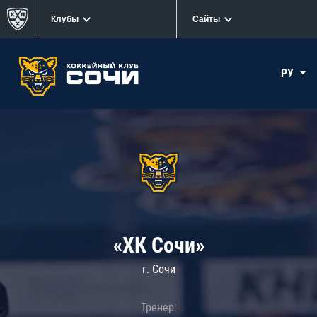
Клубы
Сайты
РУ
«ХК Сочи»
г. Сочи
Тренер: