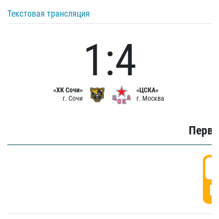
Текстовая трансляция
1:4
«ХК Сочи»
«ЦСКА»
г. Сочи
г. Москва
Первы
0
Г