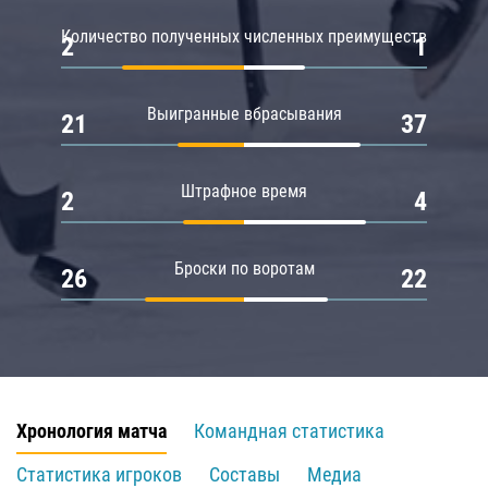
Количество полученных численных преимуществ
2
1
Выигранные вбрасывания
21
37
Штрафное время
2
4
Броски по воротам
26
22
Хронология матча
Командная статистика
Статистика игроков
Составы
Медиа