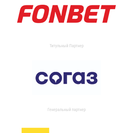
Титульный Партнер
Генеральный партнер