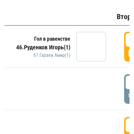
Второ
2
Гол в равенстве
46.Руденков Игорь(1)
Г
67.Гараев Амир(1)
2
УД
3