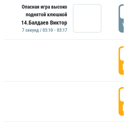
Опасная игра высоко
0
поднятой клюшкой
14.Балдаев Виктор
УД
7 секунд / 03:10 - 03:17
0
Г
0
Г