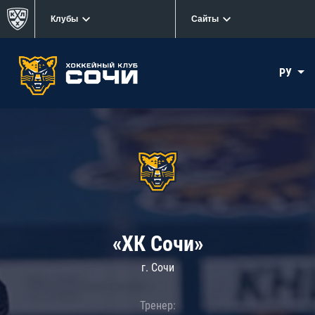
Клубы
Сайты
РУ
«ХК Сочи»
г. Сочи
Тренер: