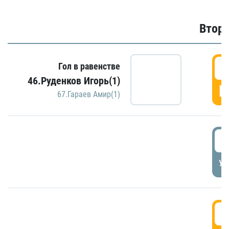
Второ
2
Гол в равенстве
46.Руденков Игорь(1)
Г
67.Гараев Амир(1)
2
УД
3