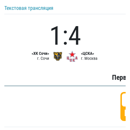
Текстовая трансляция
1:4
«ХК Сочи»
«ЦСКА»
г. Сочи
г. Москва
Первы
0
Г