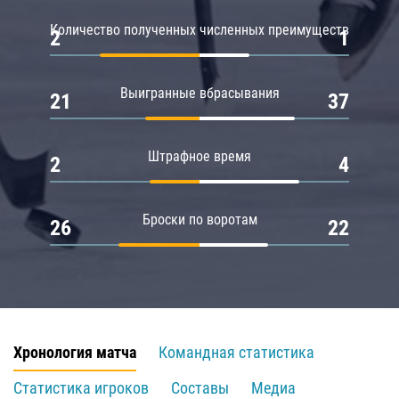
Количество полученных численных преимуществ
2
1
Выигранные вбрасывания
21
37
Штрафное время
2
4
Броски по воротам
26
22
Хронология матча
Командная статистика
Статистика игроков
Составы
Медиа