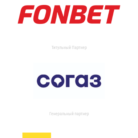
Титульный Партнер
Генеральный партнер