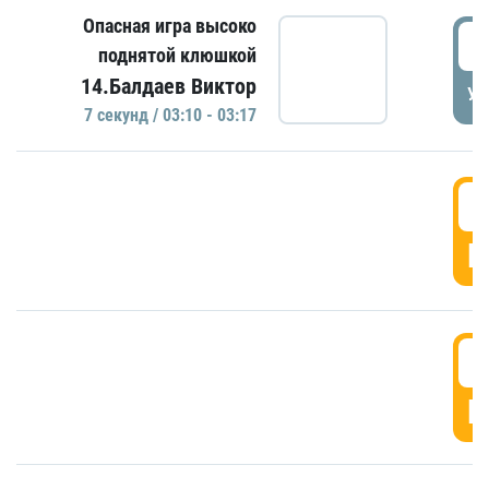
Опасная игра высоко
0
поднятой клюшкой
14.Балдаев Виктор
УД
7 секунд / 03:10 - 03:17
0
Г
0
Г