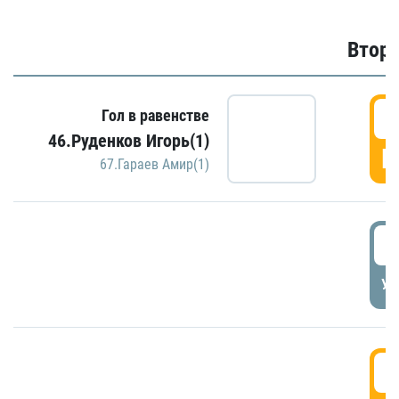
Второ
2
Гол в равенстве
46.Руденков Игорь(1)
Г
67.Гараев Амир(1)
2
УД
3