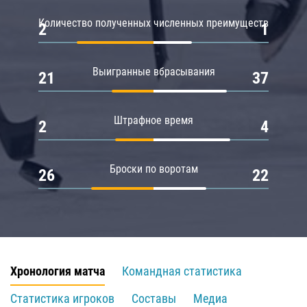
Количество полученных численных преимуществ
2
1
Выигранные вбрасывания
21
37
Штрафное время
2
4
Броски по воротам
26
22
Хронология матча
Командная статистика
Статистика игроков
Составы
Медиа