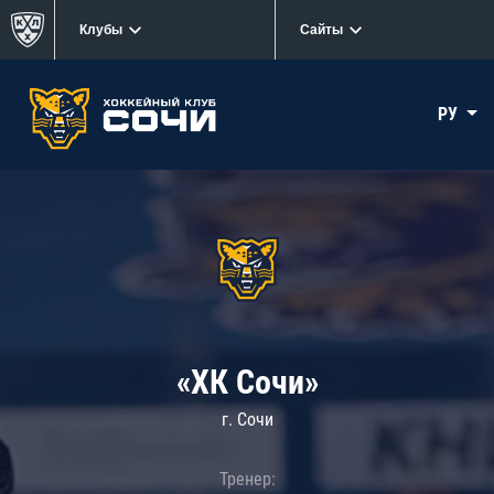
Клубы
Сайты
РУ
«ХК Сочи»
г. Сочи
Тренер: