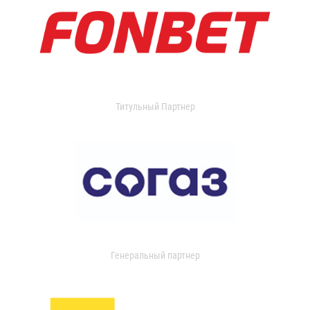
Титульный Партнер
Генеральный партнер