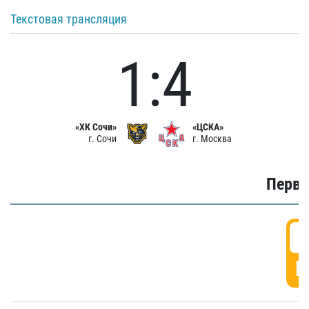
Текстовая трансляция
1:4
«ХК Сочи»
«ЦСКА»
г. Сочи
г. Москва
Первы
0
Г