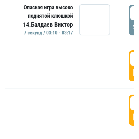
Опасная игра высоко
0
поднятой клюшкой
14.Балдаев Виктор
УД
7 секунд / 03:10 - 03:17
0
Г
0
Г