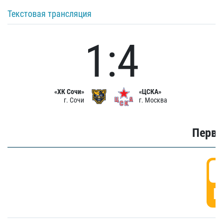
Текстовая трансляция
1:4
«ХК Сочи»
«ЦСКА»
г. Сочи
г. Москва
Первы
0
Г