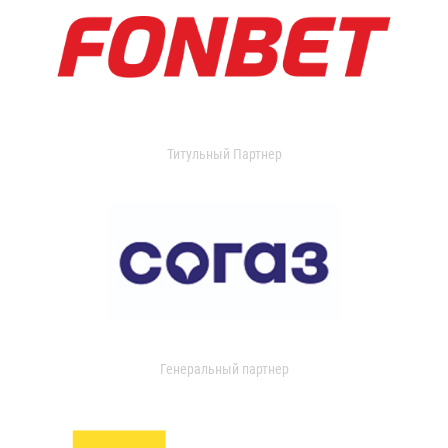
Титульный Партнер
Генеральный партнер