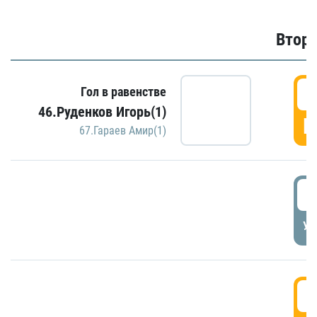
Второ
2
Гол в равенстве
46.Руденков Игорь(1)
Г
67.Гараев Амир(1)
2
УД
3