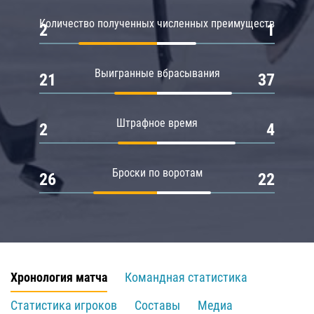
Количество полученных численных преимуществ
2
1
Выигранные вбрасывания
21
37
Штрафное время
2
4
Броски по воротам
26
22
Хронология матча
Командная статистика
Статистика игроков
Составы
Медиа