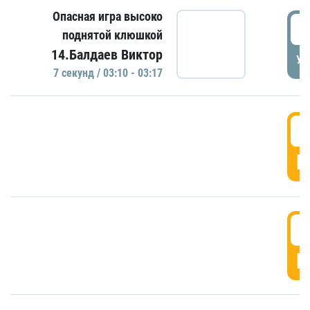
Опасная игра высоко
0
поднятой клюшкой
14.Балдаев Виктор
УД
7 секунд / 03:10 - 03:17
0
Г
0
Г