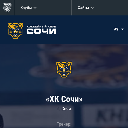
Клубы
Сайты
РУ
«ХК Сочи»
г. Сочи
Тренер: