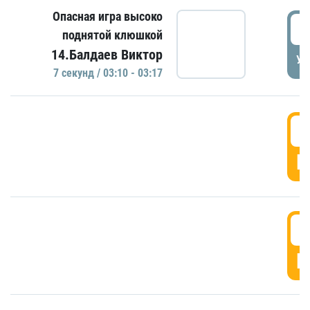
Опасная игра высоко
0
поднятой клюшкой
14.Балдаев Виктор
УД
7 секунд / 03:10 - 03:17
0
Г
0
Г