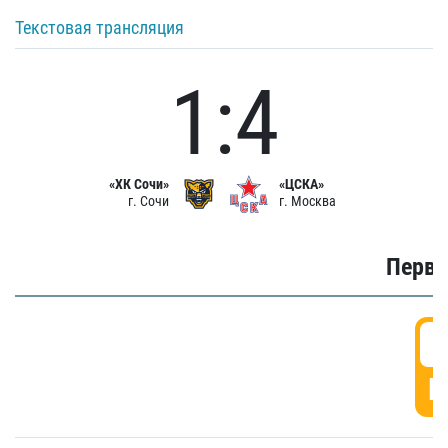
Текстовая трансляция
1:4
«ХК Сочи»
«ЦСКА»
г. Сочи
г. Москва
Первы
0
Г