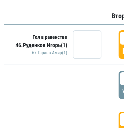
Второ
2
Гол в равенстве
46.Руденков Игорь(1)
Г
67.Гараев Амир(1)
2
УД
3