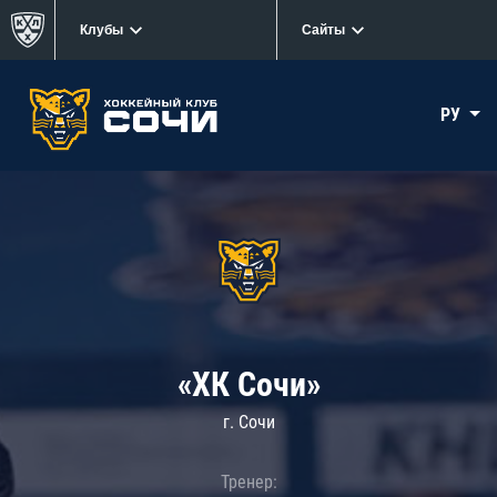
Клубы
Сайты
РУ
«ХК Сочи»
г. Сочи
Тренер: