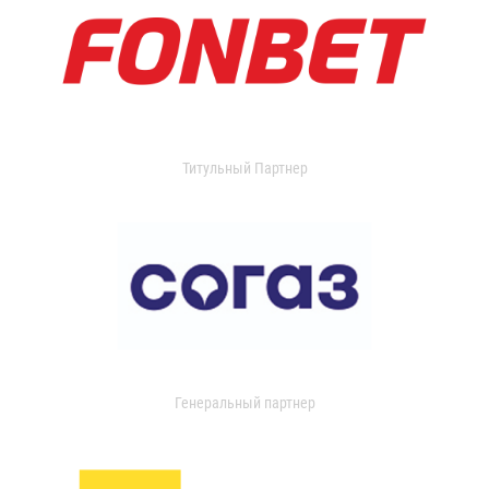
Титульный Партнер
Генеральный партнер