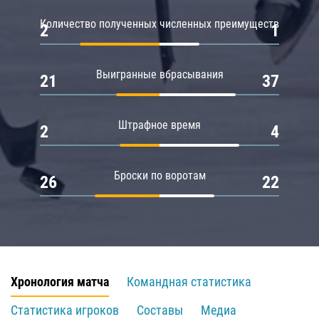
Количество полученных численных преимуществ
2
1
Выигранные вбрасывания
21
37
Штрафное время
2
4
Броски по воротам
26
22
Хронология матча
Командная статистика
Статистика игроков
Составы
Медиа