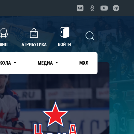
ВИП
АТРИБУТИКА
ВОЙТИ
КОЛА
МЕДИА
МХЛ