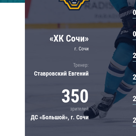
Локомотив
Северсталь
ЦСКА
Шанхайские Драконы
«ХК Сочи»
г. Сочи
Тренер:
Ставровский Евгений
350
зрителей
ДС «Большой», г. Сочи