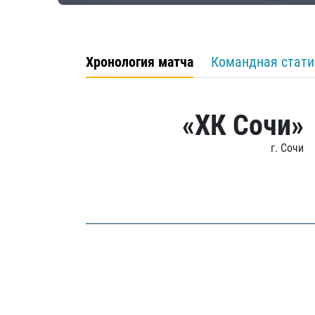
Хронология матча
Командная стати
«ХК Сочи»
г. Сочи