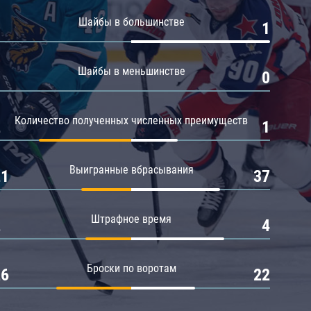
Амур
Шайбы в большинстве
0
1
Барыс
Салават Юлаев
Шайбы в меньшинстве
0
0
Сибирь
Количество полученных численных преимуществ
2
1
Выигранные вбрасывания
21
37
Штрафное время
2
4
Броски по воротам
26
22