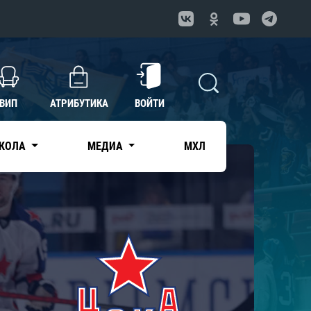
ВИП
АТРИБУТИКА
ВОЙТИ
КОЛА
МЕДИА
МХЛ