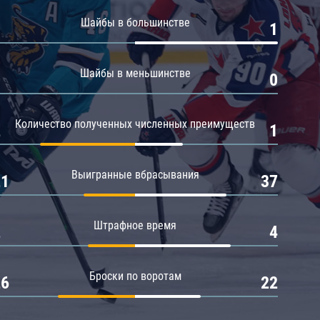
Амур
Шайбы в большинстве
0
1
Барыс
Салават Юлаев
Шайбы в меньшинстве
0
0
Сибирь
Количество полученных численных преимуществ
2
1
Выигранные вбрасывания
21
37
Штрафное время
2
4
Броски по воротам
26
22