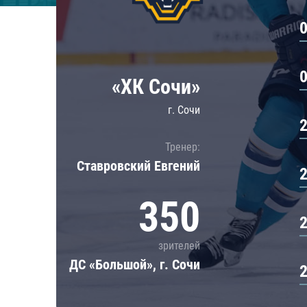
Локомотив
Северсталь
ЦСКА
Шанхайские Драконы
«ХК Сочи»
г. Сочи
Тренер:
Ставровский Евгений
350
зрителей
ДС «Большой», г. Сочи