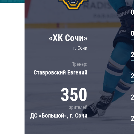
Локомотив
Северсталь
ЦСКА
Шанхайские Драконы
«ХК Сочи»
г. Сочи
Тренер:
Ставровский Евгений
350
зрителей
ДС «Большой», г. Сочи