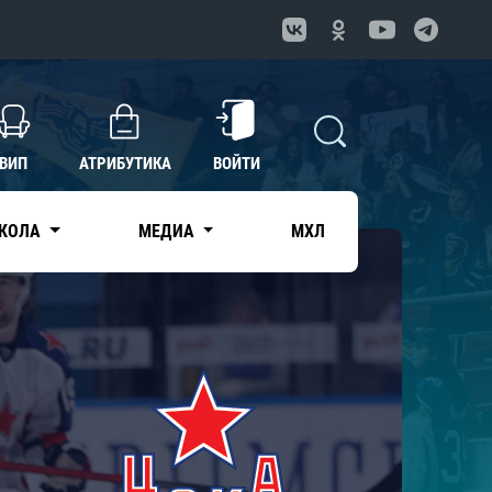
ВИП
АТРИБУТИКА
ВОЙТИ
КОЛА
МЕДИА
МХЛ