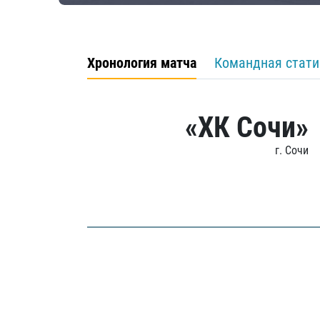
Хронология матча
Командная стати
«ХК Сочи»
г. Сочи