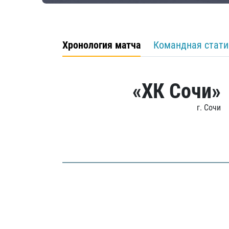
Хронология матча
Командная стати
«ХК Сочи»
г. Сочи