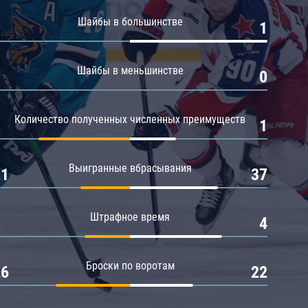
Амур
Шайбы в большинстве
0
1
Барыс
Салават Юлаев
Шайбы в меньшинстве
0
0
Сибирь
Количество полученных численных преимуществ
2
1
Выигранные вбрасывания
21
37
Штрафное время
2
4
Броски по воротам
26
22