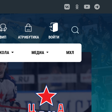
ВИП
АТРИБУТИКА
ВОЙТИ
КОЛА
МЕДИА
МХЛ