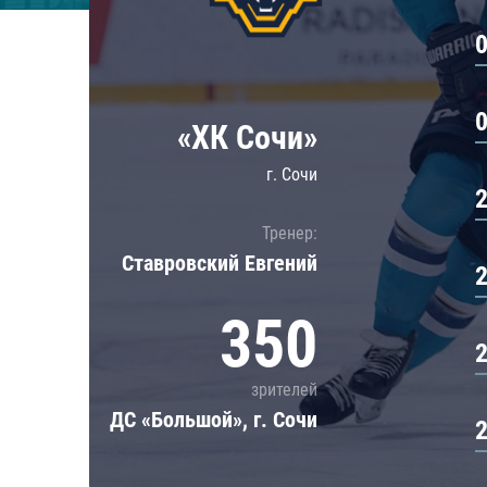
Локомотив
Северсталь
ЦСКА
Шанхайские Драконы
«ХК Сочи»
г. Сочи
Тренер:
Ставровский Евгений
350
зрителей
ДС «Большой», г. Сочи