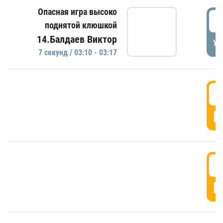
Опасная игра высоко
0
поднятой клюшкой
14.Балдаев Виктор
УД
7 секунд / 03:10 - 03:17
0
Г
0
Г