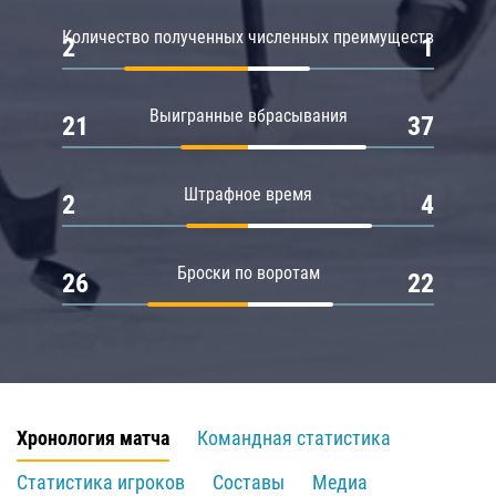
Количество полученных численных преимуществ
2
1
Выигранные вбрасывания
21
37
Штрафное время
2
4
Броски по воротам
26
22
Хронология матча
Командная статистика
Статистика игроков
Составы
Медиа