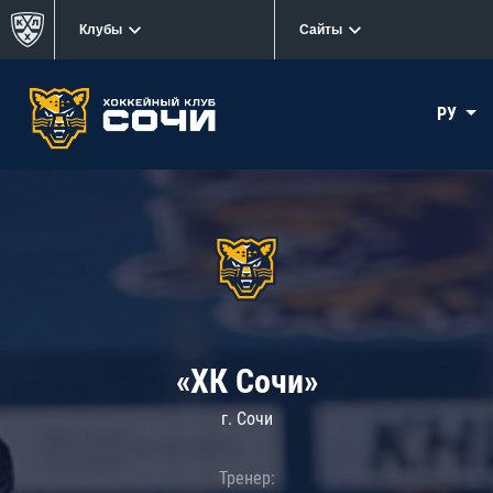
Клубы
Сайты
РУ
«ХК Сочи»
г. Сочи
Тренер: