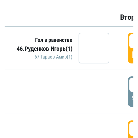
Второ
2
Гол в равенстве
46.Руденков Игорь(1)
Г
67.Гараев Амир(1)
2
УД
3