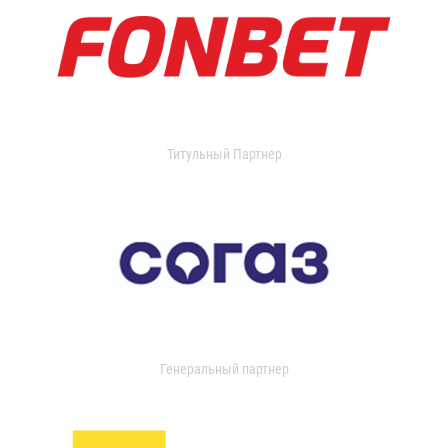
Титульный Партнер
Генеральный партнер