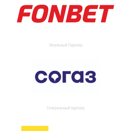
Титульный Партнер
Генеральный партнер