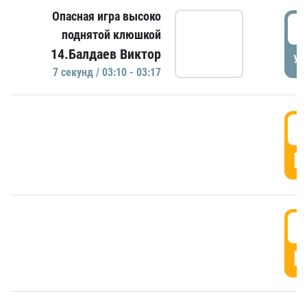
Опасная игра высоко
0
поднятой клюшкой
14.Балдаев Виктор
УД
7 секунд / 03:10 - 03:17
0
Г
0
Г