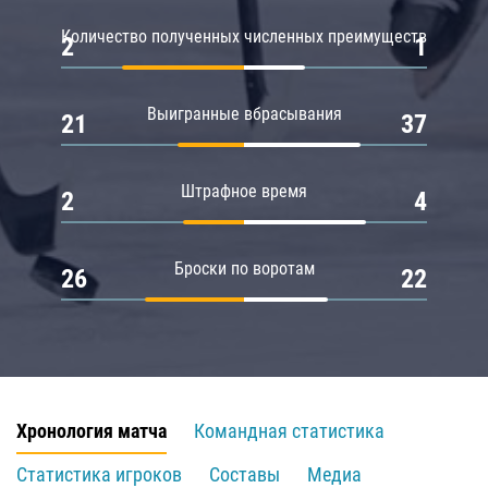
Количество полученных численных преимуществ
2
1
Выигранные вбрасывания
21
37
Штрафное время
2
4
Броски по воротам
26
22
Хронология матча
Командная статистика
Статистика игроков
Составы
Медиа