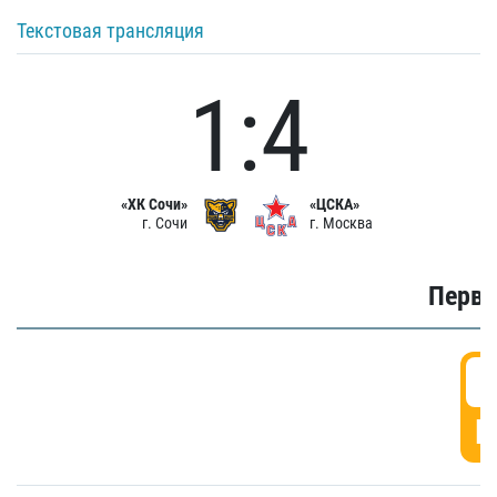
Текстовая трансляция
1:4
«ХК Сочи»
«ЦСКА»
г. Сочи
г. Москва
Первы
0
Г