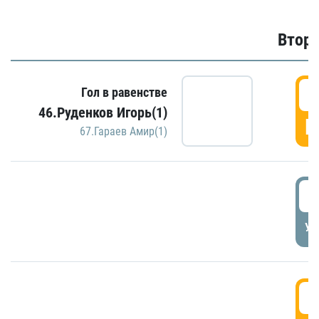
Второ
2
Гол в равенстве
46.Руденков Игорь(1)
Г
67.Гараев Амир(1)
2
УД
3