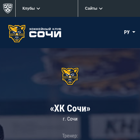
Клубы
Сайты
РУ
«ХК Сочи»
г. Сочи
Тренер: