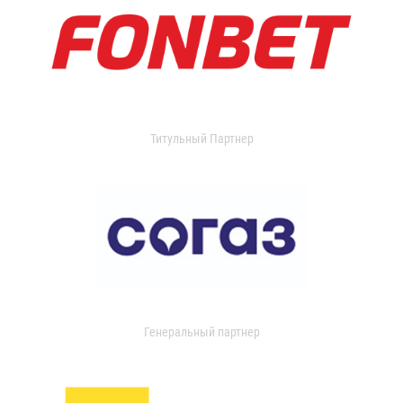
Титульный Партнер
Генеральный партнер