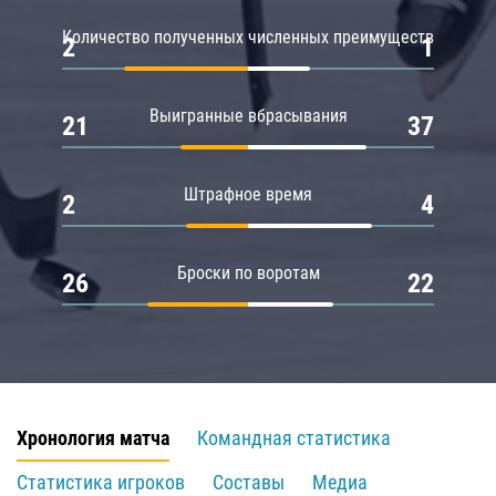
Количество полученных численных преимуществ
2
1
Выигранные вбрасывания
21
37
Штрафное время
2
4
Броски по воротам
26
22
Хронология матча
Командная статистика
Статистика игроков
Составы
Медиа