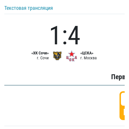
Текстовая трансляция
1:4
«ХК Сочи»
«ЦСКА»
г. Сочи
г. Москва
Первы
0
Г