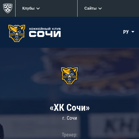
Клубы
Сайты
РУ
«ХК Сочи»
г. Сочи
Тренер: