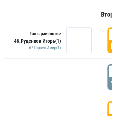
Второ
2
Гол в равенстве
46.Руденков Игорь(1)
Г
67.Гараев Амир(1)
2
УД
3