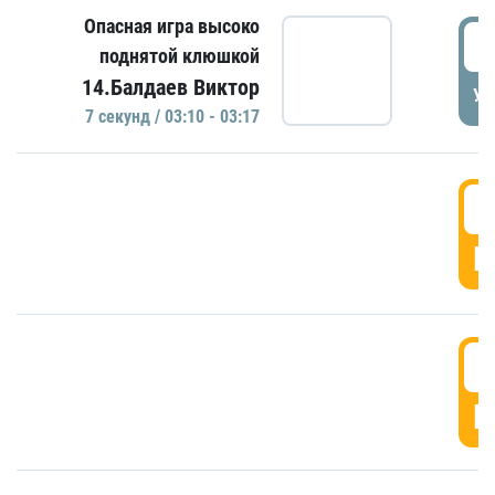
Опасная игра высоко
0
поднятой клюшкой
14.Балдаев Виктор
УД
7 секунд / 03:10 - 03:17
0
Г
0
Г