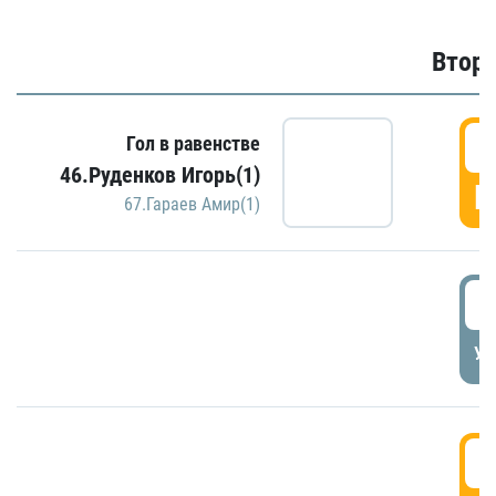
Второ
2
Гол в равенстве
46.Руденков Игорь(1)
Г
67.Гараев Амир(1)
2
УД
3