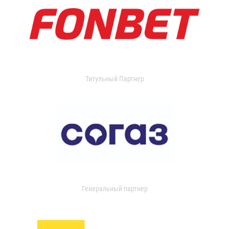
Титульный Партнер
Генеральный партнер