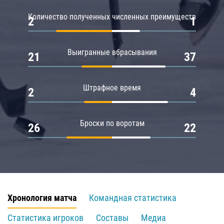
Количество полученных численных преимуществ
2
1
Выигранные вбрасывания
21
37
Штрафное время
2
4
Броски по воротам
26
22
Хронология матча
Командная статистика
Статистика игроков
Составы
Медиа