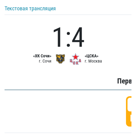
Текстовая трансляция
1:4
«ХК Сочи»
«ЦСКА»
г. Сочи
г. Москва
Первы
0
Г