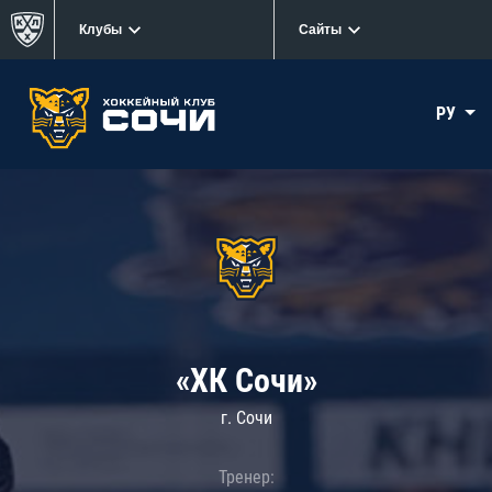
Клубы
Сайты
РУ
«ХК Сочи»
г. Сочи
Тренер: