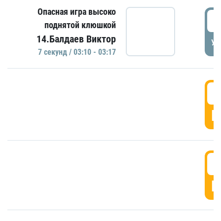
Опасная игра высоко
0
поднятой клюшкой
14.Балдаев Виктор
УД
7 секунд / 03:10 - 03:17
0
Г
0
Г