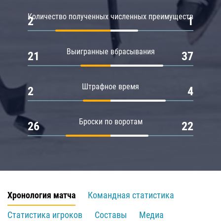
Количество полученных численных преимуществ
2
1
Выигранные вбрасывания
21
37
Штрафное время
2
4
Броски по воротам
26
22
Хронология матча
Командная статистика
Статистика игроков
Составы
Медиа