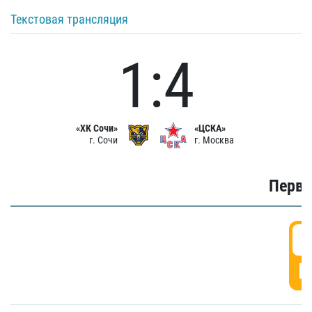
Текстовая трансляция
1:4
«ХК Сочи»
«ЦСКА»
г. Сочи
г. Москва
Первы
0
Г