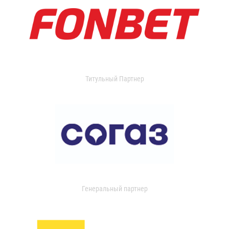
Титульный Партнер
Генеральный партнер