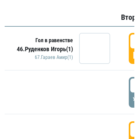
Второ
2
Гол в равенстве
46.Руденков Игорь(1)
Г
67.Гараев Амир(1)
2
УД
3