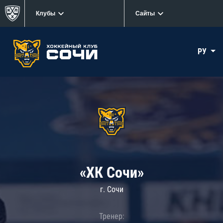
Клубы
Сайты
РУ
«ХК Сочи»
г. Сочи
Тренер: