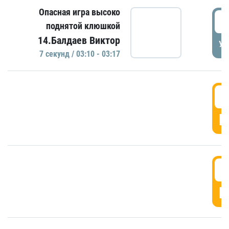
Опасная игра высоко
0
поднятой клюшкой
14.Балдаев Виктор
УД
7 секунд / 03:10 - 03:17
0
Г
0
Г