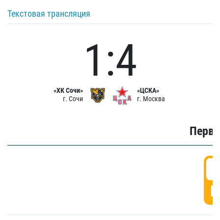
Текстовая трансляция
1:4
«ХК Сочи»
«ЦСКА»
г. Сочи
г. Москва
Первы
0
Г