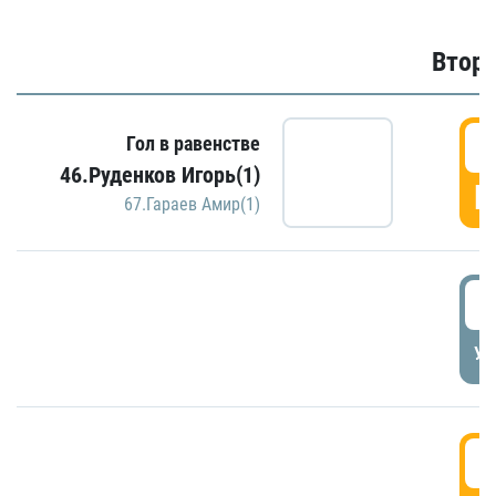
Второ
2
Гол в равенстве
46.Руденков Игорь(1)
Г
67.Гараев Амир(1)
2
УД
3