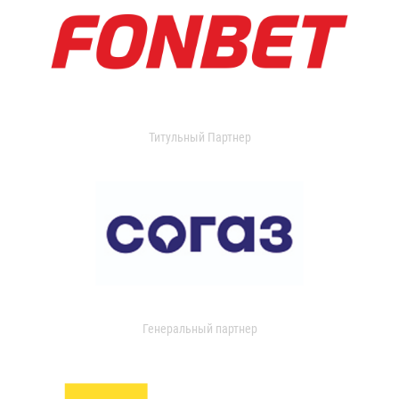
Титульный Партнер
Генеральный партнер