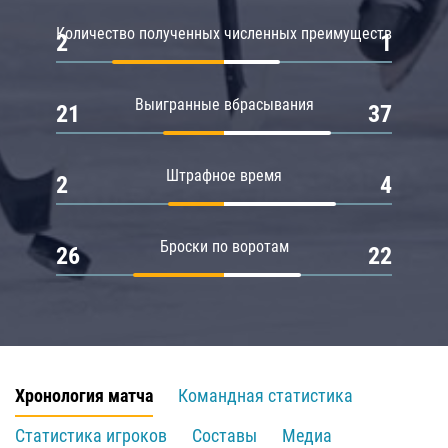
Количество полученных численных преимуществ
2
1
Выигранные вбрасывания
21
37
Штрафное время
2
4
Броски по воротам
26
22
Хронология матча
Командная статистика
Статистика игроков
Составы
Медиа