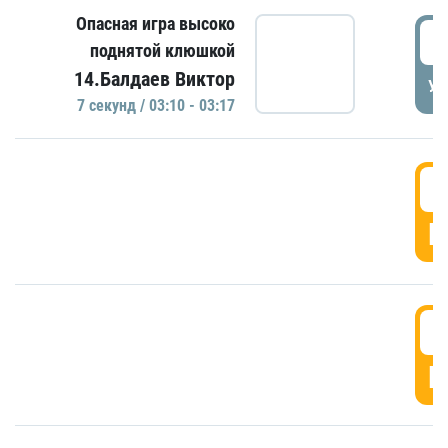
Опасная игра высоко
0
поднятой клюшкой
14.Балдаев Виктор
УД
7 секунд / 03:10 - 03:17
0
Г
0
Г