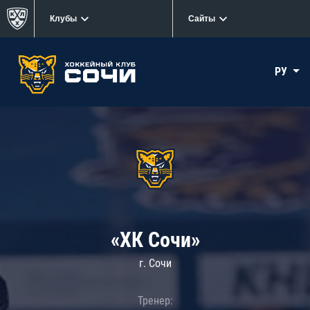
Клубы
Сайты
РУ
«ХК Сочи»
г. Сочи
Тренер: