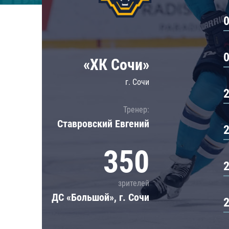
Локомотив
Северсталь
ЦСКА
Шанхайские Драконы
«ХК Сочи»
г. Сочи
Тренер:
Ставровский Евгений
350
зрителей
ДС «Большой», г. Сочи