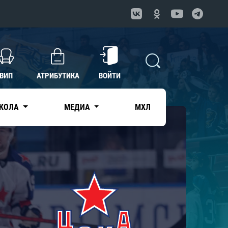
ВИП
АТРИБУТИКА
ВОЙТИ
КОЛА
МЕДИА
МХЛ