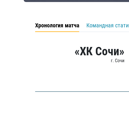
Хронология матча
Командная стати
«ХК Сочи»
г. Сочи