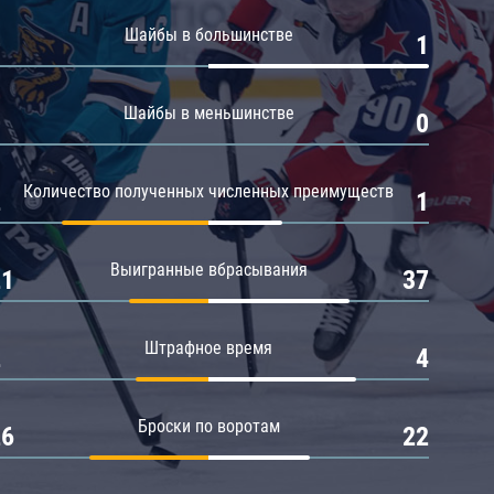
Амур
Шайбы в большинстве
0
1
Барыс
Салават Юлаев
Шайбы в меньшинстве
0
0
Сибирь
Количество полученных численных преимуществ
2
1
Выигранные вбрасывания
21
37
Штрафное время
2
4
Броски по воротам
26
22