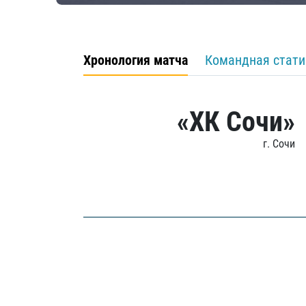
Хронология матча
Командная стати
«ХК Сочи»
г. Сочи