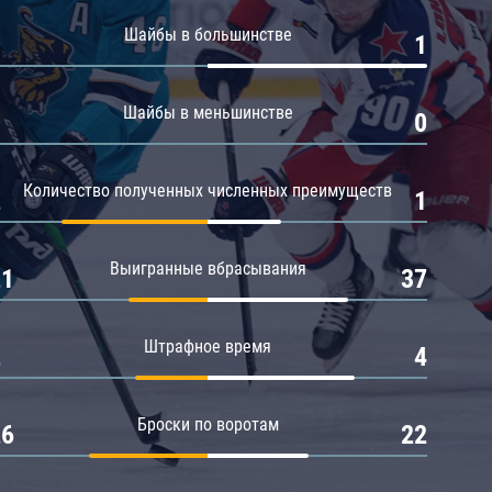
Амур
Шайбы в большинстве
0
1
Барыс
Салават Юлаев
Шайбы в меньшинстве
0
0
Сибирь
Количество полученных численных преимуществ
2
1
Выигранные вбрасывания
21
37
Штрафное время
2
4
Броски по воротам
26
22