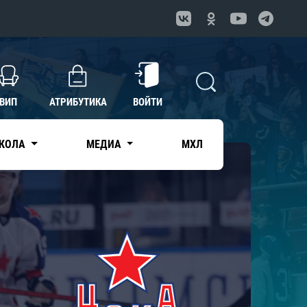
ВИП
АТРИБУТИКА
ВОЙТИ
КОЛА
МЕДИА
МХЛ