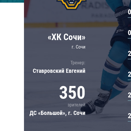
Локомотив
Северсталь
ЦСКА
Шанхайские Драконы
«ХК Сочи»
г. Сочи
Тренер:
Ставровский Евгений
350
зрителей
ДС «Большой», г. Сочи