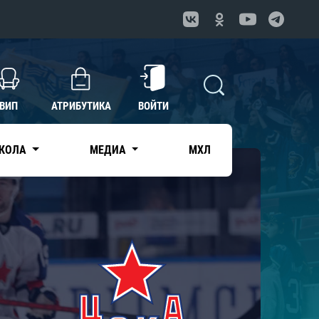
ВИП
АТРИБУТИКА
ВОЙТИ
КОЛА
МЕДИА
МХЛ