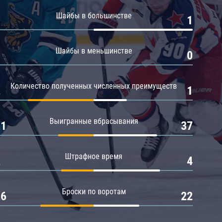
Амур
Шайбы в большинстве
0
1
Барыс
Салават Юлаев
Шайбы в меньшинстве
0
0
Сибирь
Количество полученных численных преимуществ
2
1
Выигранные вбрасывания
21
37
Штрафное время
2
4
Броски по воротам
26
22