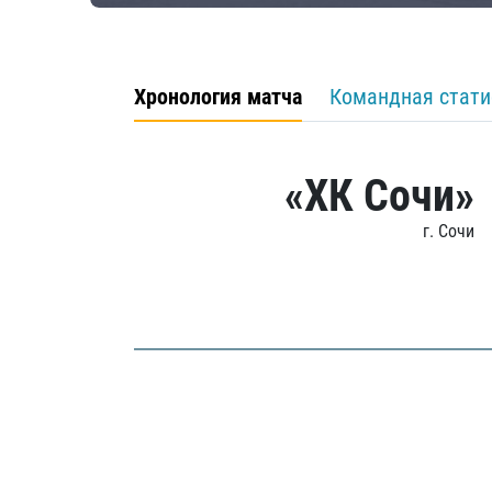
Хронология матча
Командная стати
«ХК Сочи»
г. Сочи