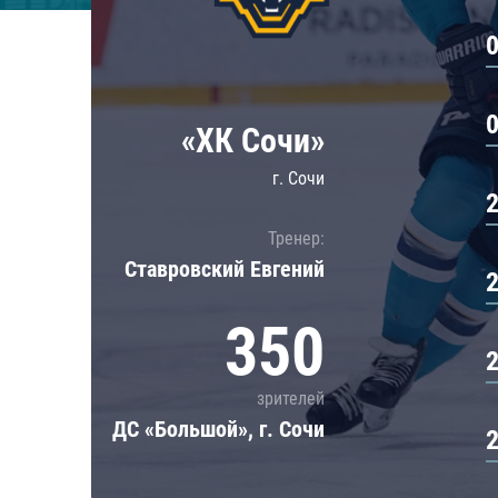
Локомотив
Северсталь
ЦСКА
Шанхайские Драконы
«ХК Сочи»
г. Сочи
Тренер:
Ставровский Евгений
350
зрителей
ДС «Большой», г. Сочи