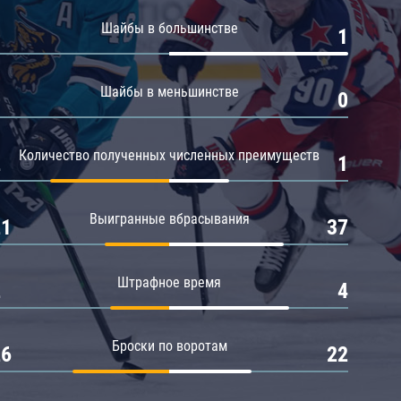
Амур
Шайбы в большинстве
0
1
Барыс
Салават Юлаев
Шайбы в меньшинстве
0
0
Сибирь
Количество полученных численных преимуществ
2
1
Выигранные вбрасывания
21
37
Штрафное время
2
4
Броски по воротам
26
22