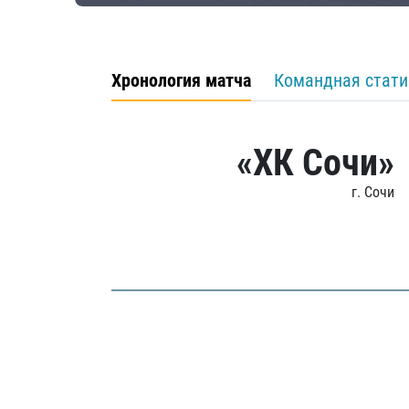
Хронология матча
Командная стати
«ХК Сочи»
г. Сочи