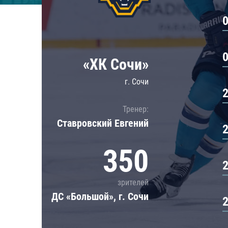
Локомотив
Северсталь
ЦСКА
Шанхайские Драконы
«ХК Сочи»
г. Сочи
Тренер:
Ставровский Евгений
350
зрителей
ДС «Большой», г. Сочи