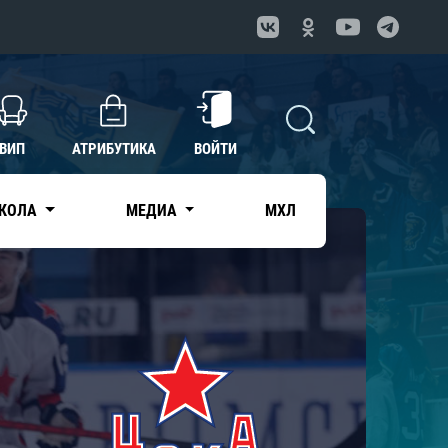
ВИП
АТРИБУТИКА
ВОЙТИ
КОЛА
МЕДИА
МХЛ