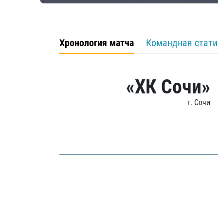
Хронология матча
Командная стати
«ХК Сочи»
г. Сочи