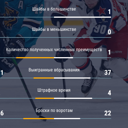
Амур
Шайбы в большинстве
0
1
Барыс
Салават Юлаев
Шайбы в меньшинстве
0
0
Сибирь
Количество полученных численных преимуществ
2
1
Выигранные вбрасывания
21
37
Штрафное время
2
4
Броски по воротам
26
22