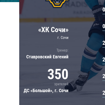
Локомотив
Северсталь
ЦСКА
Шанхайские Драконы
«ХК Сочи»
г. Сочи
Тренер:
Ставровский Евгений
350
зрителей
ДС «Большой», г. Сочи