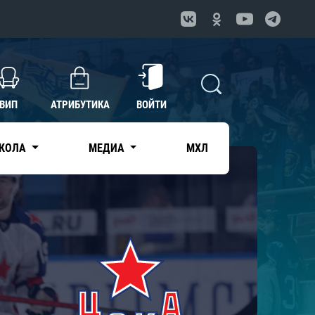
ВИП
АТРИБУТИКА
ВОЙТИ
КОЛА
МЕДИА
МХЛ