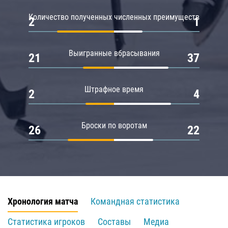
Количество полученных численных преимуществ
2
1
Выигранные вбрасывания
21
37
Штрафное время
2
4
Броски по воротам
26
22
Хронология матча
Командная статистика
Статистика игроков
Составы
Медиа