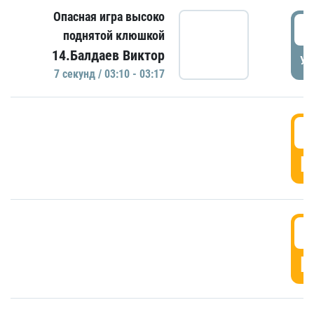
Опасная игра высоко
0
поднятой клюшкой
14.Балдаев Виктор
УД
7 секунд / 03:10 - 03:17
0
Г
0
Г