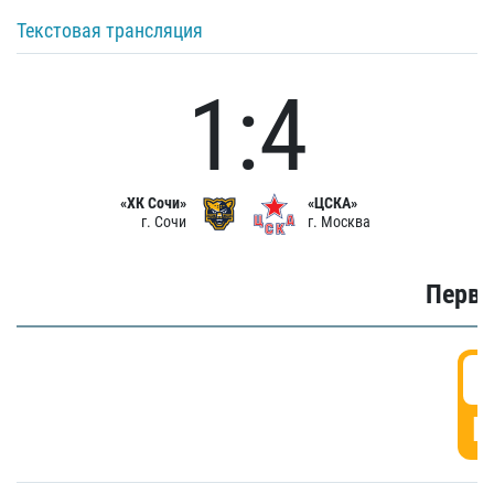
Текстовая трансляция
1:4
«ХК Сочи»
«ЦСКА»
г. Сочи
г. Москва
Первы
0
Г