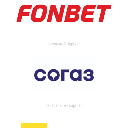
Титульный Партнер
Генеральный партнер