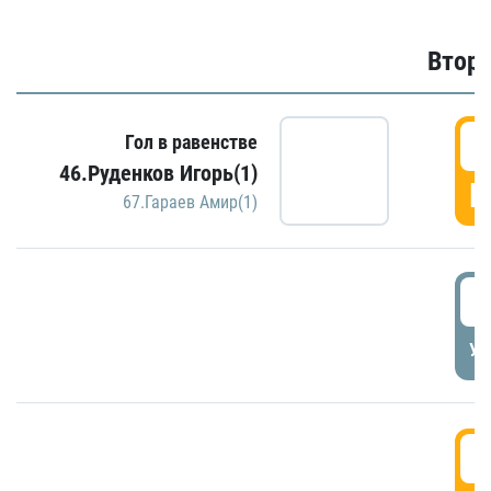
Второ
2
Гол в равенстве
46.Руденков Игорь(1)
Г
67.Гараев Амир(1)
2
УД
3