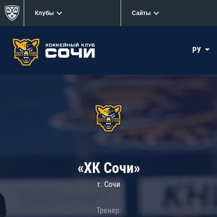
Клубы
Сайты
РУ
«ХК Сочи»
г. Сочи
Тренер: