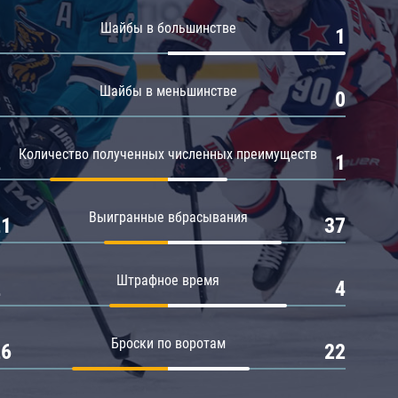
Амур
Шайбы в большинстве
0
1
Барыс
Салават Юлаев
Шайбы в меньшинстве
0
0
Сибирь
Количество полученных численных преимуществ
2
1
Выигранные вбрасывания
21
37
Штрафное время
2
4
Броски по воротам
26
22