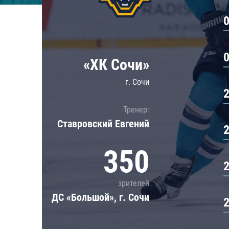
Локомотив
Северсталь
ЦСКА
Шанхайские Драконы
«ХК Сочи»
г. Сочи
Тренер:
Ставровский Евгений
350
зрителей
ДС «Большой», г. Сочи