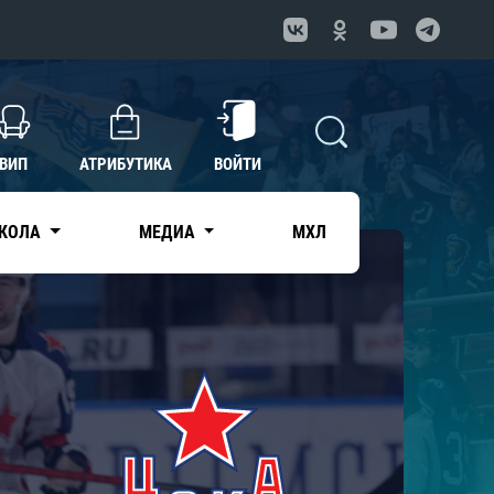
ВИП
АТРИБУТИКА
ВОЙТИ
КОЛА
МЕДИА
МХЛ