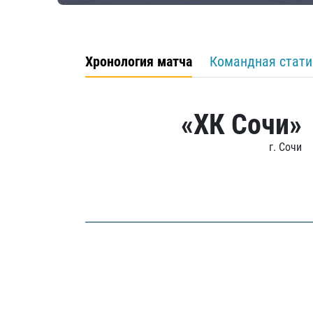
Хронология матча
Командная стати
«ХК Сочи»
г. Сочи