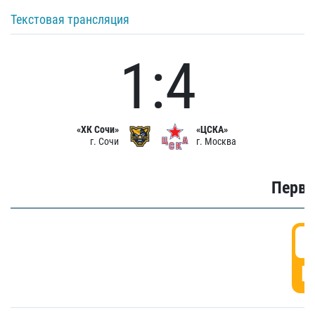
Текстовая трансляция
1:4
«ХК Сочи»
«ЦСКА»
г. Сочи
г. Москва
Первы
0
Г