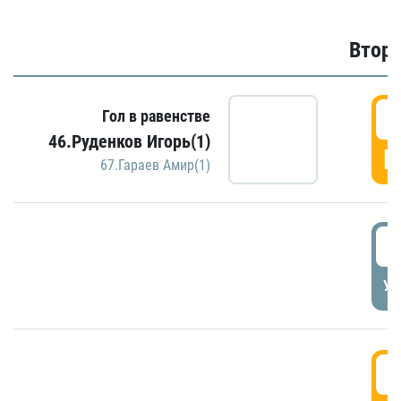
Второ
2
Гол в равенстве
46.Руденков Игорь(1)
Г
67.Гараев Амир(1)
2
УД
3