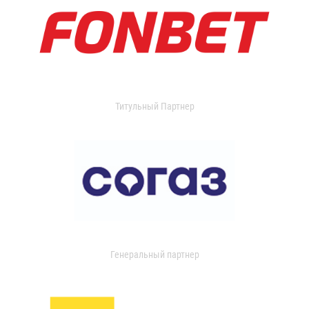
Титульный Партнер
Генеральный партнер