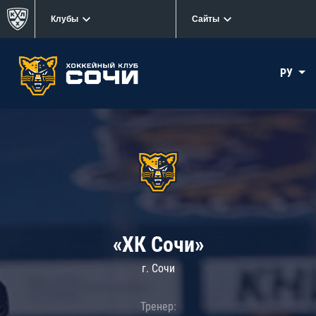
Клубы
Сайты
РУ
«ХК Сочи»
г. Сочи
Тренер: