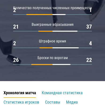
Количество полученных численных преимуществ
2
1
Выигранные вбрасывания
21
37
Штрафное время
2
4
Броски по воротам
26
22
Хронология матча
Командная статистика
Статистика игроков
Составы
Медиа