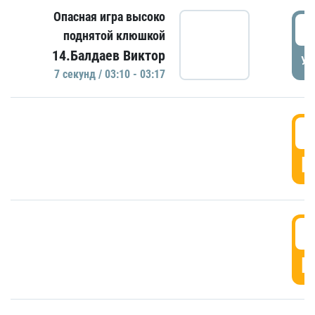
Опасная игра высоко
0
поднятой клюшкой
14.Балдаев Виктор
УД
7 секунд / 03:10 - 03:17
0
Г
0
Г