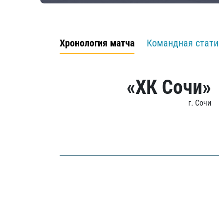
Хронология матча
Командная стати
«ХК Сочи»
г. Сочи