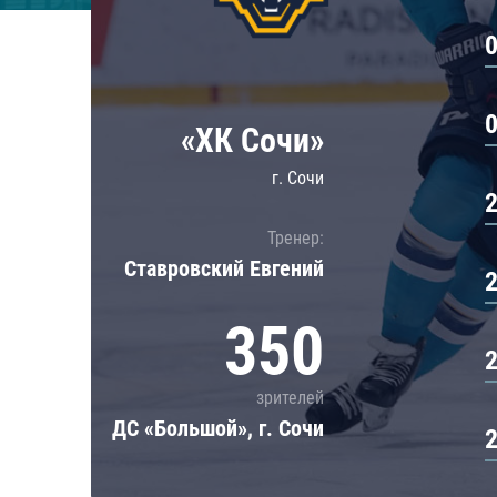
Локомотив
Северсталь
ЦСКА
Шанхайские Драконы
«ХК Сочи»
г. Сочи
Тренер:
Ставровский Евгений
350
зрителей
ДС «Большой», г. Сочи