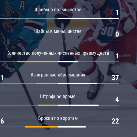
Амур
Шайбы в большинстве
0
1
Барыс
Салават Юлаев
Шайбы в меньшинстве
0
0
Сибирь
Количество полученных численных преимуществ
2
1
Выигранные вбрасывания
21
37
Штрафное время
2
4
Броски по воротам
26
22