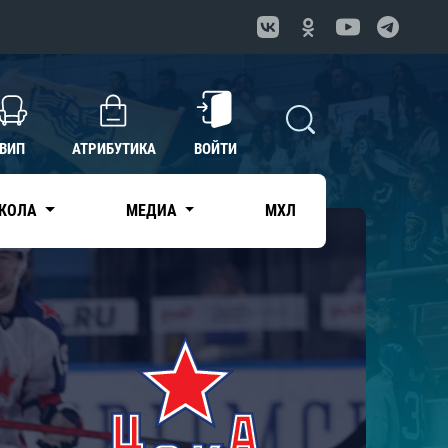
ВИП
АТРИБУТИКА
ВОЙТИ
КОЛА
МЕДИА
МХЛ