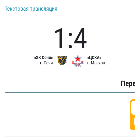
Текстовая трансляция
1:4
«ХК Сочи»
«ЦСКА»
г. Сочи
г. Москва
Первы
0
Г