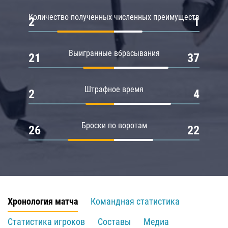
Количество полученных численных преимуществ
2
1
Выигранные вбрасывания
21
37
Штрафное время
2
4
Броски по воротам
26
22
Хронология матча
Командная статистика
Статистика игроков
Составы
Медиа