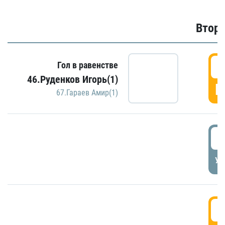
Второ
2
Гол в равенстве
46.Руденков Игорь(1)
Г
67.Гараев Амир(1)
2
УД
3