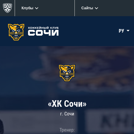
Клубы
Сайты
РУ
«ХК Сочи»
г. Сочи
Тренер: