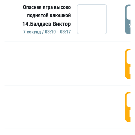
Опасная игра высоко
0
поднятой клюшкой
14.Балдаев Виктор
УД
7 секунд / 03:10 - 03:17
0
Г
0
Г