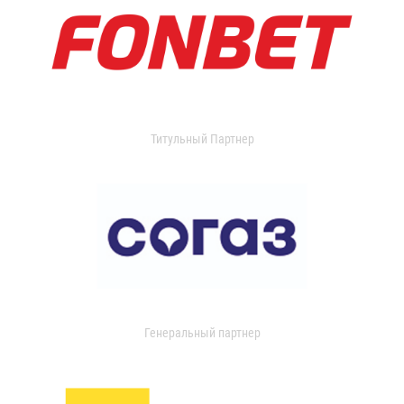
Титульный Партнер
Генеральный партнер