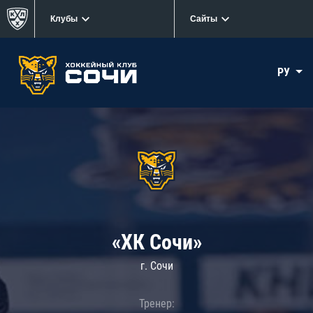
Клубы
Сайты
РУ
«ХК Сочи»
г. Сочи
Тренер: