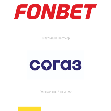
Титульный Партнер
Генеральный партнер