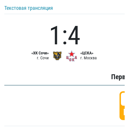
Текстовая трансляция
1:4
«ХК Сочи»
«ЦСКА»
г. Сочи
г. Москва
Первы
0
Г