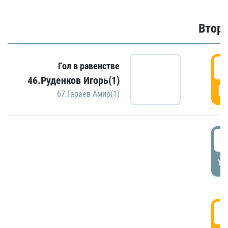
Второ
2
Гол в равенстве
46.Руденков Игорь(1)
Г
67.Гараев Амир(1)
2
УД
3