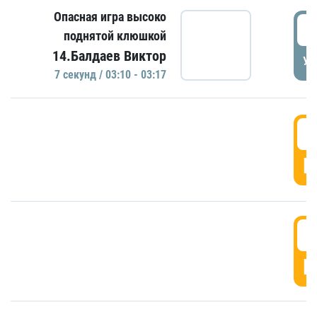
Опасная игра высоко
0
поднятой клюшкой
14.Балдаев Виктор
УД
7 секунд / 03:10 - 03:17
0
Г
0
Г