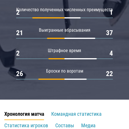
Количество полученных численных преимуществ
2
1
Выигранные вбрасывания
21
37
Штрафное время
2
4
Броски по воротам
26
22
Хронология матча
Командная статистика
Статистика игроков
Составы
Медиа