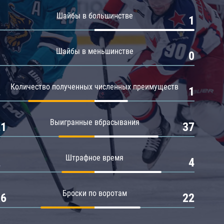
Амур
Шайбы в большинстве
0
1
Барыс
Салават Юлаев
Шайбы в меньшинстве
0
0
Сибирь
Количество полученных численных преимуществ
2
1
Выигранные вбрасывания
21
37
Штрафное время
2
4
Броски по воротам
26
22