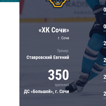
Локомотив
Северсталь
ЦСКА
Шанхайские Драконы
«ХК Сочи»
г. Сочи
Тренер:
Ставровский Евгений
350
зрителей
ДС «Большой», г. Сочи