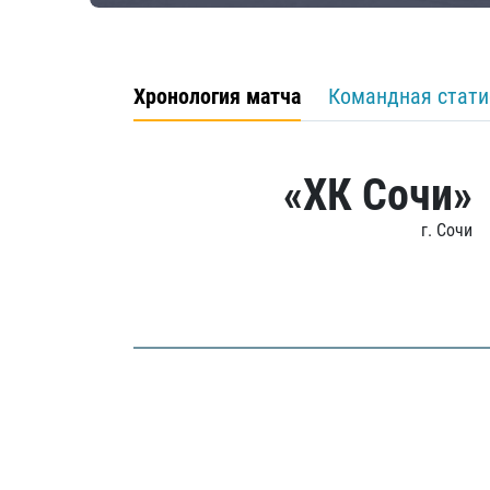
Хронология матча
Командная стати
«ХК Сочи»
г. Сочи