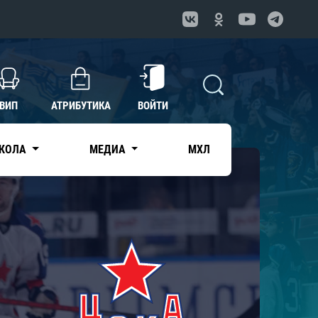
ВИП
АТРИБУТИКА
ВОЙТИ
КОЛА
МЕДИА
МХЛ