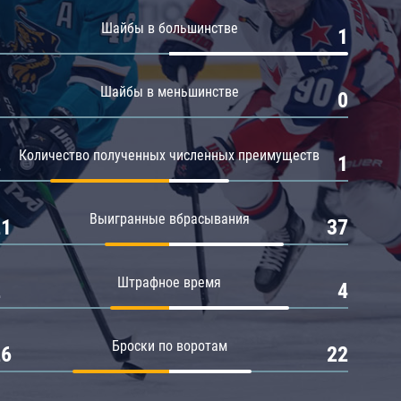
Амур
Шайбы в большинстве
0
1
Барыс
Салават Юлаев
Шайбы в меньшинстве
0
0
Сибирь
Количество полученных численных преимуществ
2
1
Выигранные вбрасывания
21
37
Штрафное время
2
4
Броски по воротам
26
22