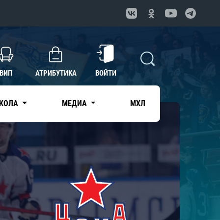
ВИП
АТРИБУТИКА
ВОЙТИ
КОЛА
МЕДИА
МХЛ