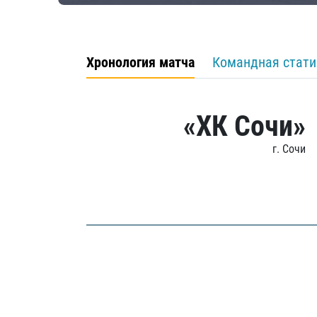
Хронология матча
Командная стати
«ХК Сочи»
г. Сочи