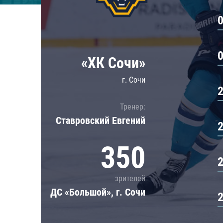
Локомотив
Северсталь
ЦСКА
Шанхайские Драконы
«ХК Сочи»
г. Сочи
Тренер:
Ставровский Евгений
350
зрителей
ДС «Большой», г. Сочи