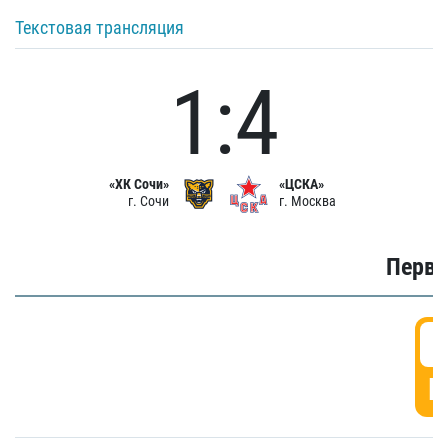
Текстовая трансляция
1:4
«ХК Сочи»
«ЦСКА»
г. Сочи
г. Москва
Первы
0
Г