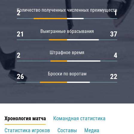
Количество полученных численных преимуществ
2
1
Выигранные вбрасывания
21
37
Штрафное время
2
4
Броски по воротам
26
22
Хронология матча
Командная статистика
Статистика игроков
Составы
Медиа