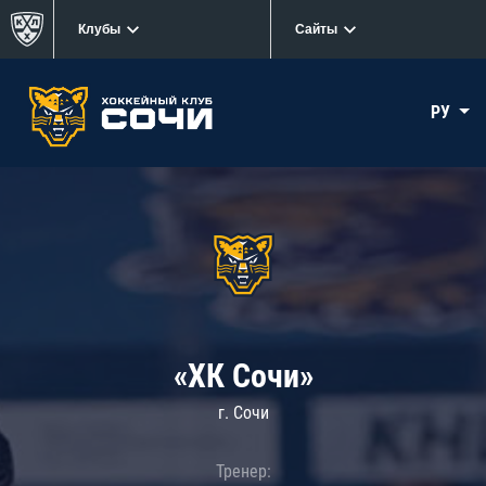
Клубы
Сайты
РУ
«ХК Сочи»
г. Сочи
Тренер: