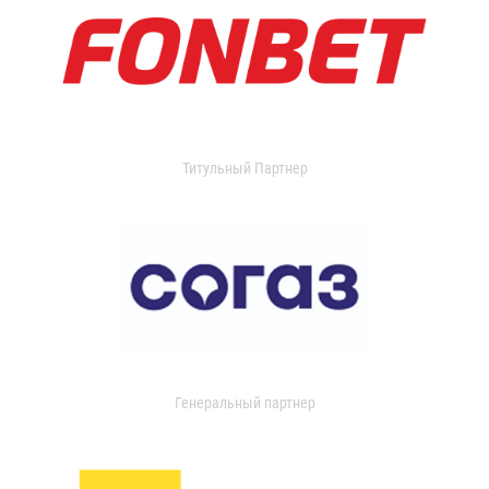
Титульный Партнер
Генеральный партнер