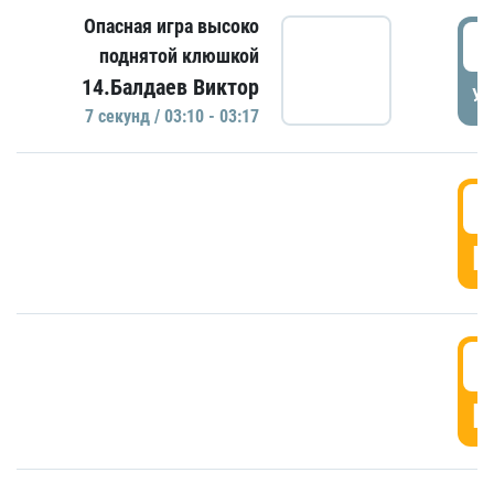
Опасная игра высоко
0
поднятой клюшкой
14.Балдаев Виктор
УД
7 секунд / 03:10 - 03:17
0
Г
0
Г