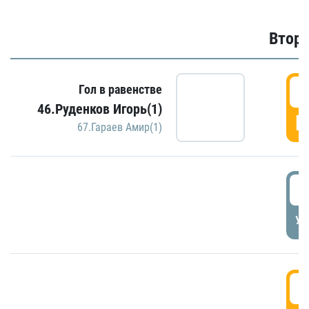
Второ
2
Гол в равенстве
46.Руденков Игорь(1)
Г
67.Гараев Амир(1)
2
УД
3