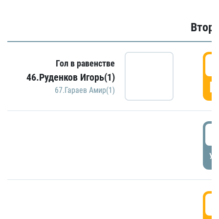
Второ
2
Гол в равенстве
46.Руденков Игорь(1)
Г
67.Гараев Амир(1)
2
УД
3