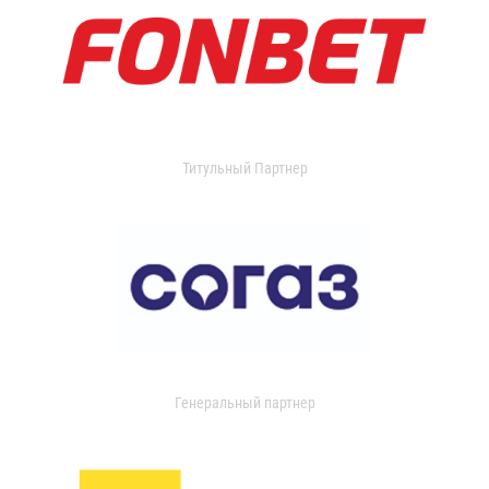
Титульный Партнер
Генеральный партнер