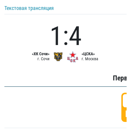
Текстовая трансляция
1:4
«ХК Сочи»
«ЦСКА»
г. Сочи
г. Москва
Первы
0
Г