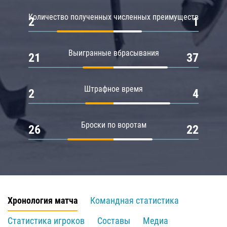
Количество полученных численных преимуществ
2
1
Выигранные вбрасывания
21
37
Штрафное время
2
4
Броски по воротам
26
22
Хронология матча
Командная статистика
Статистика игроков
Составы
Медиа