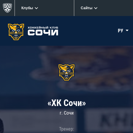
Клубы
Сайты
РУ
«ХК Сочи»
г. Сочи
Тренер: