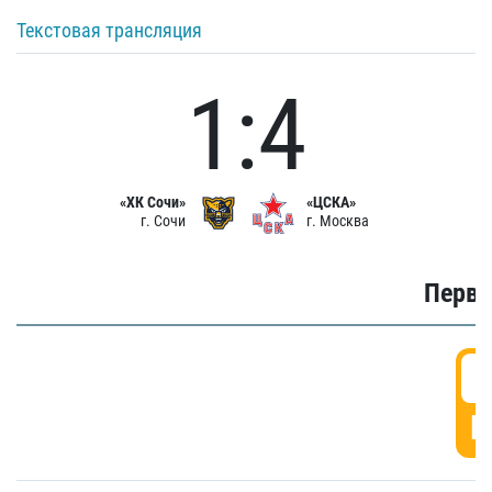
Текстовая трансляция
1:4
«ХК Сочи»
«ЦСКА»
г. Сочи
г. Москва
Первы
0
Г