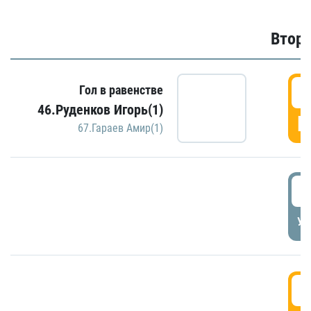
Второ
2
Гол в равенстве
46.Руденков Игорь(1)
Г
67.Гараев Амир(1)
2
УД
3