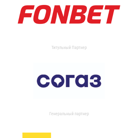
Титульный Партнер
Генеральный партнер