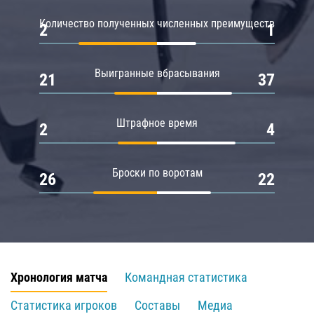
Количество полученных численных преимуществ
2
1
Выигранные вбрасывания
21
37
Штрафное время
2
4
Броски по воротам
26
22
Хронология матча
Командная статистика
Статистика игроков
Составы
Медиа