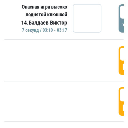
Опасная игра высоко
0
поднятой клюшкой
14.Балдаев Виктор
УД
7 секунд / 03:10 - 03:17
0
Г
0
Г