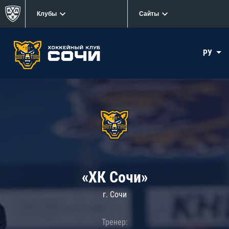
Клубы
Сайты
РУ
«ХК Сочи»
г. Сочи
Тренер: